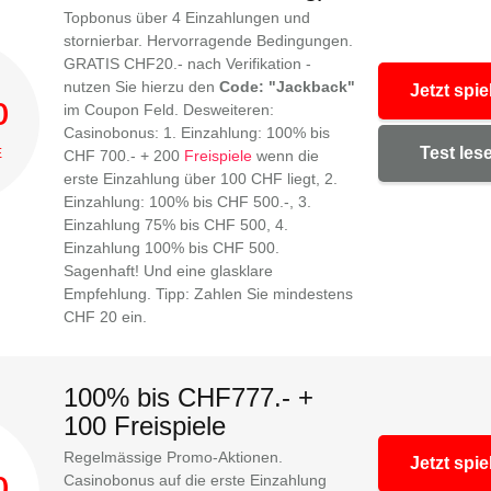
Topbonus über 4 Einzahlungen und
stornierbar. Hervorragende Bedingungen.
GRATIS CHF20.- nach Verifikation -
%
nutzen Sie hierzu den
Code: "Jackback"
Jetzt spie
im Coupon Feld. Desweiteren:
Casinobonus: 1. Einzahlung: 100% bis
Test les
E
CHF 700.- + 200
Freispiele
wenn die
erste Einzahlung über 100 CHF liegt, 2.
Einzahlung: 100% bis CHF 500.-, 3.
Einzahlung 75% bis CHF 500, 4.
Einzahlung 100% bis CHF 500.
Sagenhaft! Und eine glasklare
Empfehlung. Tipp: Zahlen Sie mindestens
CHF 20 ein.
100% bis CHF777.- +
100 Freispiele
Regelmässige Promo-Aktionen.
%
Jetzt spie
Casinobonus auf die erste Einzahlung