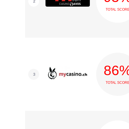
2
TOTAL SCOR
86
3
TOTAL SCOR