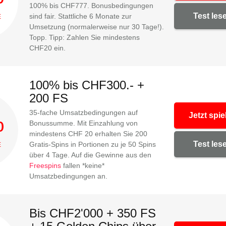
100% bis CHF777. Bonusbedingungen
Test les
sind fair. Stattliche 6 Monate zur
E
Umsetzung (normalerweise nur 30 Tage!).
Topp. Tipp: Zahlen Sie mindestens
CHF20 ein.
100% bis CHF300.- +
200 FS
35-fache Umsatzbedingungen auf
%
Jetzt spie
Bonussumme. Mit Einzahlung von
mindestens CHF 20 erhalten Sie 200
Test les
Gratis-Spins in Portionen zu je 50 Spins
E
über 4 Tage. Auf die Gewinne aus den
Freespins
fallen *keine*
Umsatzbedingungen an.
Bis CHF2'000 + 350 FS