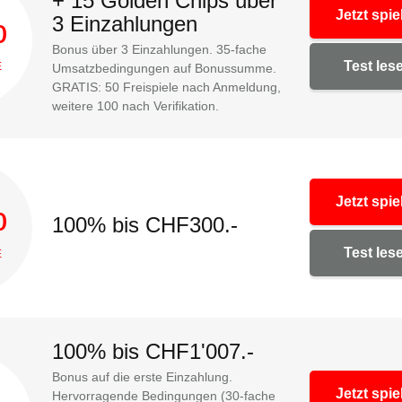
+ 15 Golden Chips über
%
Jetzt spie
3 Einzahlungen
Bonus über 3 Einzahlungen. 35-fache
Test les
E
Umsatzbedingungen auf Bonussumme.
GRATIS: 50 Freispiele nach Anmeldung,
weitere 100 nach Verifikation.
%
Jetzt spie
100% bis CHF300.-
Test les
E
100% bis CHF1'007.-
Bonus auf die erste Einzahlung.
Jetzt spie
Hervorragende Bedingungen (30-fache