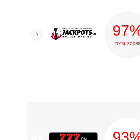
97
1
TOTAL SCOR
93