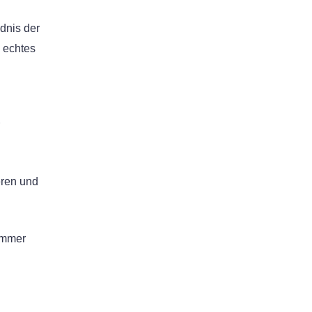
dnis der
m echtes
eren und
 immer
u