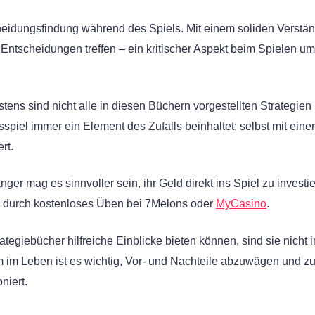
cheidungsfindung während des Spiels. Mit einem soliden Verstän
r Entscheidungen treffen – ein kritischer Aspekt beim Spielen u
tens sind nicht alle in diesen Büchern vorgestellten Strategien
sspiel immer ein Element des Zufalls beinhaltet; selbst mit einer
rt.
ger mag es sinnvoller sein, ihr Geld direkt ins Spiel zu investi
el durch kostenloses Üben bei 7Melons oder
MyCasino
.
tegiebücher hilfreiche Einblicke bieten können, sind sie nicht
lem im Leben ist es wichtig, Vor- und Nachteile abzuwägen und z
niert.