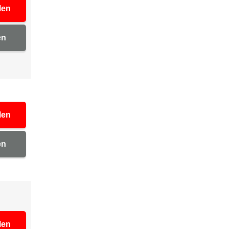
len
en
len
en
len