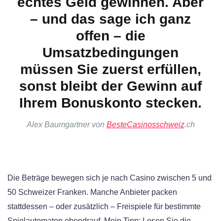
echtes Geld gewinnen. Aber
– und das sage ich ganz
offen – die
Umsatzbedingungen
müssen Sie zuerst erfüllen,
sonst bleibt der Gewinn auf
Ihrem Bonuskonto stecken.
Alex Baumgartner von
BesteCasinosschweiz
.ch
Die Beträge bewegen sich je nach Casino zwischen 5 und
50 Schweizer Franken. Manche Anbieter packen
stattdessen – oder zusätzlich – Freispiele für bestimmte
Spielautomaten obendrauf. Mein Tipp: Lesen Sie die