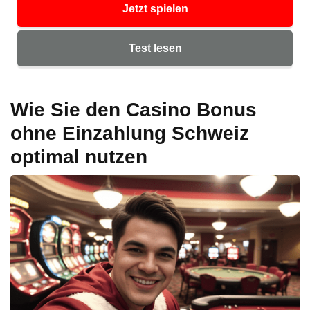
Jetzt spielen
Test lesen
Wie Sie den Casino Bonus
ohne Einzahlung Schweiz
optimal nutzen