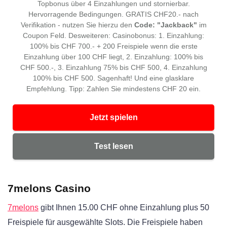
Topbonus über 4 Einzahlungen und stornierbar.
Hervorragende Bedingungen. GRATIS CHF20.- nach
Verifikation - nutzen Sie hierzu den
Code: "Jackback"
im
Coupon Feld. Desweiteren: Casinobonus: 1. Einzahlung:
100% bis CHF 700.- + 200 Freispiele wenn die erste
Einzahlung über 100 CHF liegt, 2. Einzahlung: 100% bis
CHF 500.-, 3. Einzahlung 75% bis CHF 500, 4. Einzahlung
100% bis CHF 500. Sagenhaft! Und eine glasklare
Empfehlung. Tipp: Zahlen Sie mindestens CHF 20 ein.
Jetzt spielen
Test lesen
7melons Casino
7melons
gibt Ihnen 15.00 CHF ohne Einzahlung plus 50
Freispiele für ausgewählte Slots. Die Freispiele haben