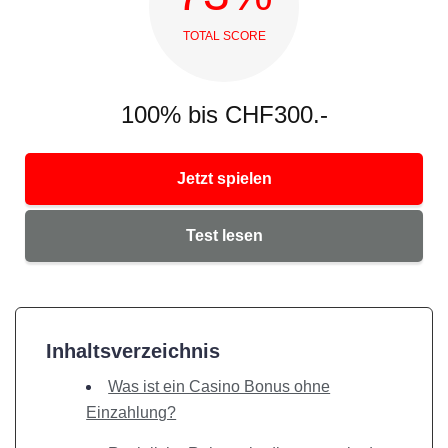
TOTAL SCORE
100% bis CHF300.-
Jetzt spielen
Test lesen
Inhaltsverzeichnis
Was ist ein Casino Bonus ohne
Einzahlung?