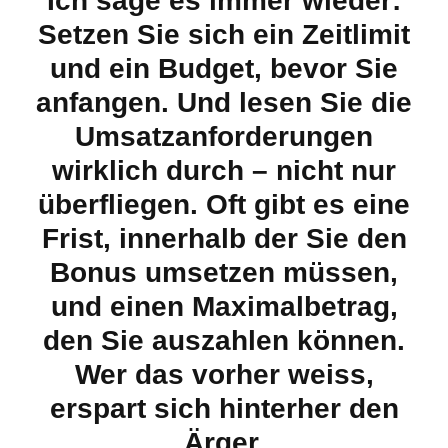
Ich sage es immer wieder:
Setzen Sie sich ein Zeitlimit
und ein Budget, bevor Sie
anfangen. Und lesen Sie die
Umsatzanforderungen
wirklich durch – nicht nur
überfliegen. Oft gibt es eine
Frist, innerhalb der Sie den
Bonus umsetzen müssen,
und einen Maximalbetrag,
den Sie auszahlen können.
Wer das vorher weiss,
erspart sich hinterher den
Ärger.