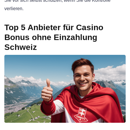
Sie vor sich selbst schützen, wenn Sie die Kontrolle
verlieren.
Top 5 Anbieter für Casino
Bonus ohne Einzahlung
Schweiz