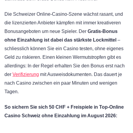
Die Schweizer Online-Casino-Szene wächst rasant, und
die lizenzierten Anbieter kämpfen mit immer kreativeren
Bonusangeboten um neue Spieler. Der
Gratis-Bonus
ohne Einzahlung ist dabei das stärkste Lockmittel
–
schliesslich können Sie ein Casino testen, ohne eigenes
Geld zu riskieren. Einen kleinen Wermutstropfen gibt es
allerdings: In der Regel erhalten Sie den Bonus erst nach
der
Verifizierung
mit Ausweisdokumenten. Das dauert je
nach Casino zwischen ein paar Minuten und wenigen
Tagen.
So sichern Sie sich 50 CHF + Freispiele in Top-Online
Casino Schweiz ohne Einzahlung im August 2026: