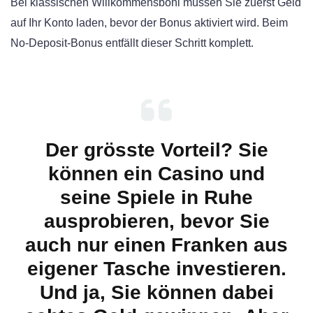
Bei klassischen Willkommensboni müssen Sie zuerst Geld
auf Ihr Konto laden, bevor der Bonus aktiviert wird. Beim
No-Deposit-Bonus entfällt dieser Schritt komplett.
Der grösste Vorteil? Sie
können ein Casino und
seine Spiele in Ruhe
ausprobieren, bevor Sie
auch nur einen Franken aus
eigener Tasche investieren.
Und ja, Sie können dabei