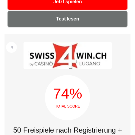
Jetzt spielen
Test lesen
4
74%
TOTAL SCORE
50 Freispiele nach Registrierung +