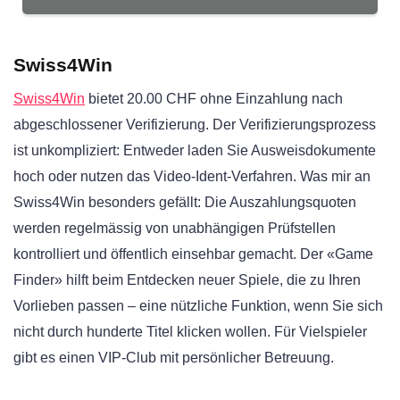
Swiss4Win
Swiss4Win
bietet 20.00 CHF ohne Einzahlung nach
abgeschlossener Verifizierung. Der Verifizierungsprozess
ist unkompliziert: Entweder laden Sie Ausweisdokumente
hoch oder nutzen das Video-Ident-Verfahren. Was mir an
Swiss4Win besonders gefällt: Die Auszahlungsquoten
werden regelmässig von unabhängigen Prüfstellen
kontrolliert und öffentlich einsehbar gemacht. Der «Game
Finder» hilft beim Entdecken neuer Spiele, die zu Ihren
Vorlieben passen – eine nützliche Funktion, wenn Sie sich
nicht durch hunderte Titel klicken wollen. Für Vielspieler
gibt es einen VIP-Club mit persönlicher Betreuung.