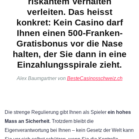
riskantem Verhalten
verleiten. Das heisst
konkret: Kein Casino darf
Ihnen einen 500-Franken-
Gratisbonus vor die Nase
halten, der Sie dann in eine
Einzahlungsspirale zieht.
Alex Baumgartner von
BesteCasinosschweiz.ch
Die strenge Regulierung gibt Ihnen als Spieler
ein hohes
Mass an Sicherheit
. Trotzdem bleibt die
Eigenverantwortung bei Ihnen – kein Gesetz der Welt kann