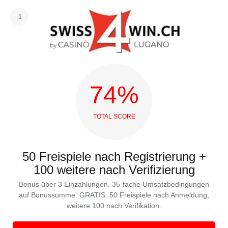
1
74%
TOTAL SCORE
50 Freispiele nach Registrierung +
100 weitere nach Verifizierung
Bonus über 3 Einzahlungen. 35-fache Umsatzbedingungen
auf Bonussumme. GRATIS: 50 Freispiele nach Anmeldung,
weitere 100 nach Verifikation.