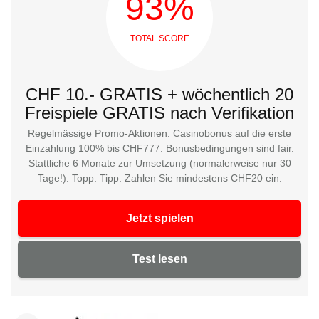
93%
TOTAL SCORE
CHF 10.- GRATIS + wöchentlich 20
Freispiele GRATIS nach Verifikation
Regelmässige Promo-Aktionen. Casinobonus auf die erste
Einzahlung 100% bis CHF777. Bonusbedingungen sind fair.
Stattliche 6 Monate zur Umsetzung (normalerweise nur 30
Tage!). Topp. Tipp: Zahlen Sie mindestens CHF20 ein.
Jetzt spielen
Test lesen