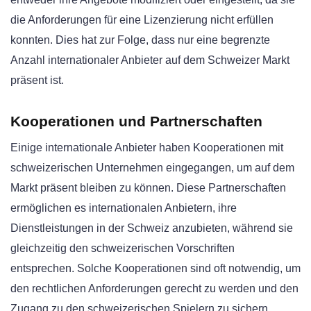
die Anforderungen für eine Lizenzierung nicht erfüllen
konnten. Dies hat zur Folge, dass nur eine begrenzte
Anzahl internationaler Anbieter auf dem Schweizer Markt
präsent ist.
Kooperationen und Partnerschaften
Einige internationale Anbieter haben Kooperationen mit
schweizerischen Unternehmen eingegangen, um auf dem
Markt präsent bleiben zu können. Diese Partnerschaften
ermöglichen es internationalen Anbietern, ihre
Dienstleistungen in der Schweiz anzubieten, während sie
gleichzeitig den schweizerischen Vorschriften
entsprechen. Solche Kooperationen sind oft notwendig, um
den rechtlichen Anforderungen gerecht zu werden und den
Zugang zu den schweizerischen Spielern zu sichern.