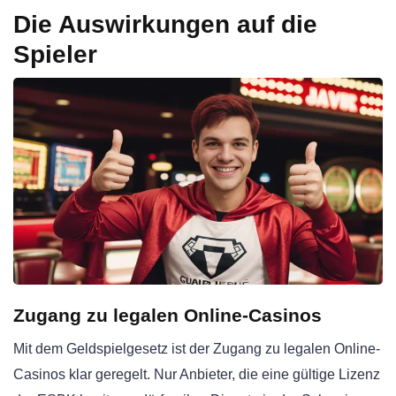
Die Auswirkungen auf die
Spieler
Zugang zu legalen Online-Casinos
Mit dem Geldspielgesetz ist der Zugang zu legalen Online-
Casinos klar geregelt. Nur Anbieter, die eine gültige Lizenz