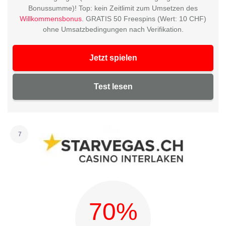
Bonussumme)! Top: kein Zeitlimit zum Umsetzen des
Willkommensbonus
. GRATIS 50 Freespins (Wert: 10 CHF)
ohne Umsatzbedingungen nach Verifikation.
Jetzt spielen
Test lesen
7
70%