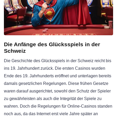
Die Anfänge des Glücksspiels in der
Schweiz
Die Geschichte des Glücksspiels in der Schweiz reicht bis
ins 19. Jahrhundert zurück. Die ersten Casinos wurden
Ende des 19. Jahrhunderts eröffnet und unterlagen bereits
damals gesetzlichen Regelungen. Diese frühen Gesetze
waren darauf ausgerichtet, sowohl den Schutz der Spieler
zu gewährleisten als auch die Integrität der Spiele zu
wahren. Doch die Regelungen für Online-Casinos standen
noch aus, da das Internet erst viele Jahre später an