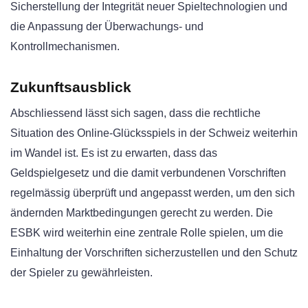
Sicherstellung der Integrität neuer Spieltechnologien und
die Anpassung der Überwachungs- und
Kontrollmechanismen.
Zukunftsausblick
Abschliessend lässt sich sagen, dass die rechtliche
Situation des Online-Glücksspiels in der Schweiz weiterhin
im Wandel ist. Es ist zu erwarten, dass das
Geldspielgesetz und die damit verbundenen Vorschriften
regelmässig überprüft und angepasst werden, um den sich
ändernden Marktbedingungen gerecht zu werden. Die
ESBK wird weiterhin eine zentrale Rolle spielen, um die
Einhaltung der Vorschriften sicherzustellen und den Schutz
der Spieler zu gewährleisten.