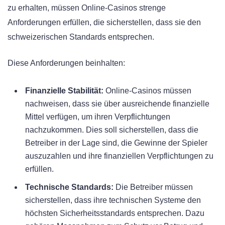
zu erhalten, müssen Online-Casinos strenge
Anforderungen erfüllen, die sicherstellen, dass sie den
schweizerischen Standards entsprechen.
Diese Anforderungen beinhalten:
Finanzielle Stabilität:
Online-Casinos müssen
nachweisen, dass sie über ausreichende finanzielle
Mittel verfügen, um ihren Verpflichtungen
nachzukommen. Dies soll sicherstellen, dass die
Betreiber in der Lage sind, die Gewinne der Spieler
auszuzahlen und ihre finanziellen Verpflichtungen zu
erfüllen.
Technische Standards:
Die Betreiber müssen
sicherstellen, dass ihre technischen Systeme den
höchsten Sicherheitsstandards entsprechen. Dazu