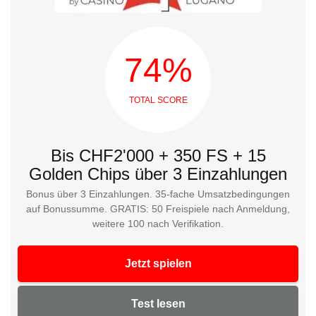
74%
TOTAL SCORE
Bis CHF2'000 + 350 FS + 15
Golden Chips über 3 Einzahlungen
Bonus über 3 Einzahlungen. 35-fache Umsatzbedingungen
auf Bonussumme. GRATIS: 50 Freispiele nach Anmeldung,
weitere 100 nach Verifikation.
Jetzt spielen
Test lesen