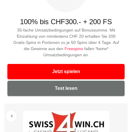
100% bis CHF300.- + 200 FS
35-fache Umsatzbedingungen auf Bonussumme. Mit
Einzahlung von mindestens CHF 20 erhalten Sie 200
Gratis-Spins in Portionen zu je 50 Spins über 4 Tage. Auf
die Gewinne aus den
Freespins
fallen *keine*
Umsatzbedingungen an.
Jetzt spielen
Test lesen
4