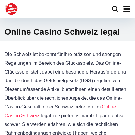
Online Casino Schweiz legal
Die Schweiz ist bekannt für ihre präzisen und strengen
Regelungen im Bereich des Glücksspiels. Das Online-
Glücksspiel stellt dabei eine besondere Herausforderung
dar, die durch das Geldspielgesetz (BGS) reguliert wird.
Dieser umfassende Artikel bietet Ihnen einen detaillierten
Überblick über die rechtlichen Aspekte, die das Online-
Casino-Geschäft in der Schweiz betreffen. Im
Online
Casino Schweiz
legal zu spielen ist nämlich gar nicht so
schwer. Sie werden erfahren, wie sich die rechtlichen
Rahmenbedingungen entwickelt haben, welche