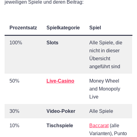
jeweiligen Spiele und deren Beitrag:
Prozentsatz
Spielkategorie
Spiel
100%
Slots
Alle Spiele, die
nicht in dieser
Übersicht
angeführt sind
50%
Live-Casino
Money Wheel
and Monopoly
Live
30%
Video-Poker
Alle Spiele
10%
Tischspiele
Baccarat
(alle
Varianten), Punto