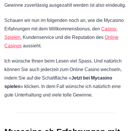
Gewinne zuverlässig ausgezahlt werden ist also eindeutig.
Schauen wir nun im folgenden noch an, wie die Mycasino
Erfahrungen mit dem Willkommensbonus, den
Casino-
Spielen
, Kundenservice und die Reputation des
Online
Casinos
aussieht.
Ich wünsche Ihnen beim Lesen viel Spass. Und natürlich
können Sie auch jederzeit zum Online Casino wechseln,
indem Sie auf die Schaltfläche «
Jetzt bei Mycasino
spielen
» klicken. In dem Fall wünsche ich natürlich eine
gute Unterhaltung und viele tolle Gewinne.