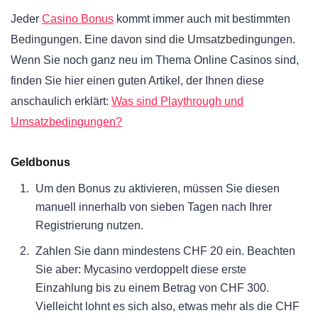
Jeder
Casino Bonus
kommt immer auch mit bestimmten
Bedingungen. Eine davon sind die Umsatzbedingungen.
Wenn Sie noch ganz neu im Thema Online Casinos sind,
finden Sie hier einen guten Artikel, der Ihnen diese
anschaulich erklärt:
Was sind Playthrough und
Umsatzbedingungen?
Geldbonus
Um den Bonus zu aktivieren, müssen Sie diesen
manuell innerhalb von sieben Tagen nach Ihrer
Registrierung nutzen.
Zahlen Sie dann mindestens CHF 20 ein. Beachten
Sie aber: Mycasino verdoppelt diese erste
Einzahlung bis zu einem Betrag von CHF 300.
Vielleicht lohnt es sich also, etwas mehr als die CHF