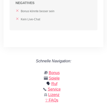
NEGATIVES
Bonus könnte besser sein
Kein Live-Chat
Schnelle Navigation:
🎁
Bonus
‎🎰
Spiele
🗣
Ruf
📞
Service
⚖️
Lizenz
❔ FAQs