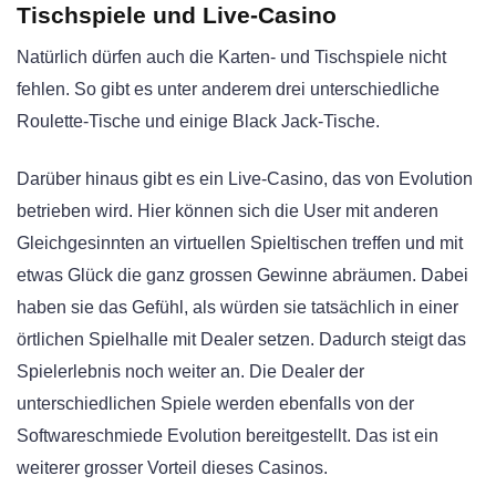
Tischspiele und Live-Casino
Natürlich dürfen auch die Karten- und Tischspiele nicht
fehlen. So gibt es unter anderem drei unterschiedliche
Roulette-Tische und einige Black Jack-Tische.
Darüber hinaus gibt es ein Live-Casino, das von Evolution
betrieben wird. Hier können sich die User mit anderen
Gleichgesinnten an virtuellen Spieltischen treffen und mit
etwas Glück die ganz grossen Gewinne abräumen. Dabei
haben sie das Gefühl, als würden sie tatsächlich in einer
örtlichen Spielhalle mit Dealer setzen. Dadurch steigt das
Spielerlebnis noch weiter an. Die Dealer der
unterschiedlichen Spiele werden ebenfalls von der
Softwareschmiede Evolution bereitgestellt. Das ist ein
weiterer grosser Vorteil dieses Casinos.