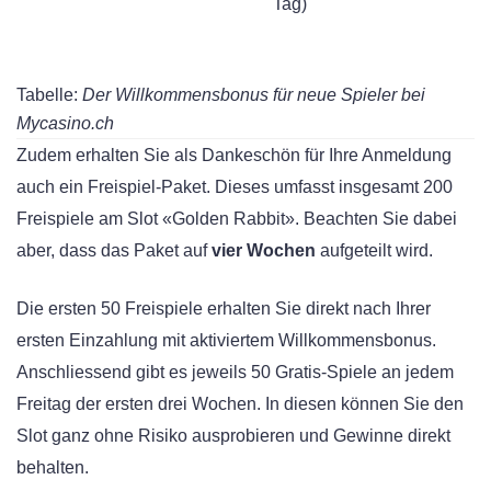
Tag)
Tabelle:
Der Willkommensbonus für neue Spieler bei
Mycasino.ch
Zudem erhalten Sie als Dankeschön für Ihre Anmeldung
auch ein Freispiel-Paket. Dieses umfasst insgesamt 200
Freispiele am Slot «Golden Rabbit». Beachten Sie dabei
aber, dass das Paket auf
vier Wochen
aufgeteilt wird.
Die ersten 50 Freispiele erhalten Sie direkt nach Ihrer
ersten Einzahlung mit aktiviertem Willkommensbonus.
Anschliessend gibt es jeweils 50 Gratis-Spiele an jedem
Freitag der ersten drei Wochen. In diesen können Sie den
Slot ganz ohne Risiko ausprobieren und Gewinne direkt
behalten.