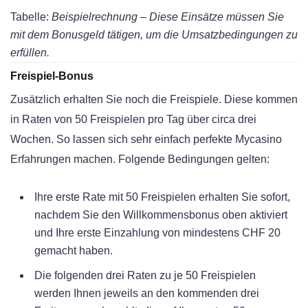
Tabelle:
Beispielrechnung – Diese Einsätze müssen Sie
mit dem Bonusgeld tätigen, um die Umsatzbedingungen zu
erfüllen.
Freispiel-Bonus
Zusätzlich erhalten Sie noch die Freispiele. Diese kommen
in Raten von 50 Freispielen pro Tag über circa drei
Wochen. So lassen sich sehr einfach perfekte Mycasino
Erfahrungen machen. Folgende Bedingungen gelten:
Ihre erste Rate mit 50 Freispielen erhalten Sie sofort,
nachdem Sie den Willkommensbonus oben aktiviert
und Ihre erste Einzahlung von mindestens CHF 20
gemacht haben.
Die folgenden drei Raten zu je 50 Freispielen
werden Ihnen jeweils an den kommenden drei