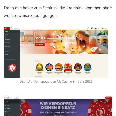
Denn das beste zum Schluss: die Freispiele kommen ohne
weitere Umsatzbedingungen.
Bild: Die Homepage von MyCasino im Jahr 2022