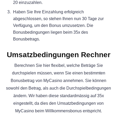
20 einzuzahlen.
Haben Sie Ihre Einzahlung erfolgreich
abgeschlossen, so stehen Ihnen nun 30 Tage zur
Verfügung, um den Bonus umzusetzen. Die
Bonusbedingungen liegen beim 35x des
Bonusbetrags.
Umsatzbedingungen Rechner
Berechnen Sie hier flexibel, welche Beträge Sie
durchspielen müssen, wenn Sie einen bestimmten
Bonusbetrag von MyCasino annehmen. Sie können
sowohl den Betrag, als auch die Durchspielbedingungen
ändern. Wir haben diese standardmässig auf 35x
eingestellt, da dies den Umsatzbedingungen von
MyCasino beim Willkommensbonus entspricht.