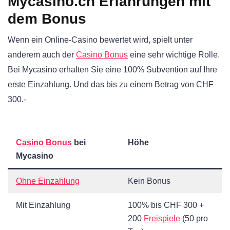
Mycasino.ch Erfahrungen mit
dem Bonus
Wenn ein Online-Casino bewertet wird, spielt unter
anderem auch der
Casino Bonus
eine sehr wichtige Rolle.
Bei Mycasino erhalten Sie eine 100% Subvention auf Ihre
erste Einzahlung. Und das bis zu einem Betrag von CHF
300.-
Casino Bonus
bei
Höhe
Mycasino
Ohne Einzahlung
Kein Bonus
Mit Einzahlung
100% bis CHF 300 +
200
Freispiele
(50 pro