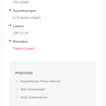
754 Spiele
Auszahlungen
In Echtzeit möglich
Lizenz
326-12-01
Betreiber
Casino Luzern
POSITIVES
Regelmässige Promo-Aktionen
Tolle Spielauswahl
Gratis Telefonservice