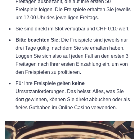
Freitagen ausbezahlt, die auf Ihre ersten 50
Freispiele folgen. Die Freispiele erhalten Sie jeweils
um 12.00 Uhr des jeweiligen Freitags.
Sie sind direkt im Slot verfügbar und CHF 0.10 wert.
Bitte beachten Sie:
Die Freispiele sind jeweils nur
drei Tage gültig, nachdem Sie sie erhalten haben.
Loggen Sie sich also auf jeden Fall an den ersten 3
Freitagen nach Ihrer ersten Einzahlung ein, um von
den Freispielen zu profitieren.
Für Ihre Freispiele gelten
keine
Umsatzanforderungen. Das heisst: Alles, was Sie
dort gewinnen, können Sie direkt abbuchen oder als
freies Guthaben im Online Casino verwenden.