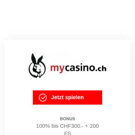
Jetzt spielen
BONUS
100% bis CHF300.- + 200
FS