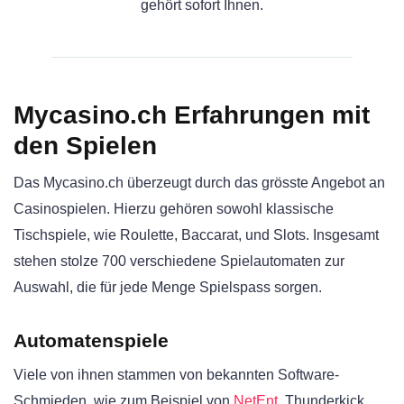
gehört sofort Ihnen.
Mycasino.ch Erfahrungen mit
den Spielen
Das Mycasino.ch überzeugt durch das grösste Angebot an
Casinospielen. Hierzu gehören sowohl klassische
Tischspiele, wie Roulette, Baccarat, und Slots. Insgesamt
stehen stolze 700 verschiedene Spielautomaten zur
Auswahl, die für jede Menge Spielspass sorgen.
Automatenspiele
Viele von ihnen stammen von bekannten Software-
Schmieden, wie zum Beispiel von
NetEnt
, Thunderkick