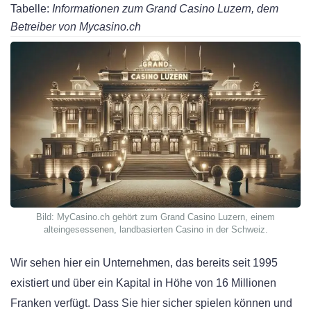
Tabelle:
Informationen zum Grand Casino Luzern, dem
Betreiber von Mycasino.ch
Bild: MyCasino.ch gehört zum Grand Casino Luzern, einem
alteingesessenen, landbasierten Casino in der Schweiz.
Wir sehen hier ein Unternehmen, das bereits seit 1995
existiert und über ein Kapital in Höhe von 16 Millionen
Franken verfügt. Dass Sie hier sicher spielen können und