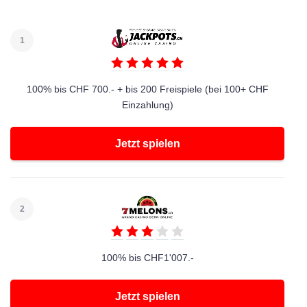
1
100% bis CHF 700.- + bis 200 Freispiele (bei 100+ CHF
Einzahlung)
Jetzt spielen
2
100% bis CHF1'007.-
Jetzt spielen