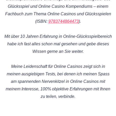
Glücksspiel und Online Casino Kompendiums – einem
Fachbuch zum Thema Online Casinos und Glücksspielen
(ISBN:
9783744864473
).
Mit über 10 Jahren Erfahrung in Online-Glücksspielbereich
habe ich fast alles schon mal gesehen und gebe dieses
Wissen gerne an Sie weiter.
Meine Leidenschaft für Online Casinos zeigt sich in
meinen ausgiebigen Tests, bei denen ich meinen Spass
am spannenden Nervenkitzel in Online Casinos mit
meinem Interesse, 100% objektive Erfahrungen mit Ihnen
zu teilen, verbinde.