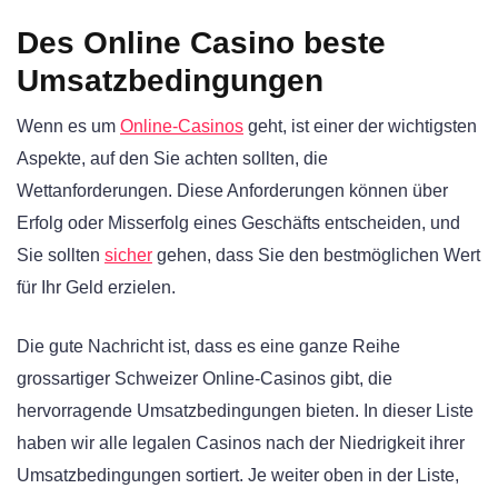
Des Online Casino beste
Umsatzbedingungen
Wenn es um
Online-Casinos
geht, ist einer der wichtigsten
Aspekte, auf den Sie achten sollten, die
Wettanforderungen. Diese Anforderungen können über
Erfolg oder Misserfolg eines Geschäfts entscheiden, und
Sie sollten
sicher
gehen, dass Sie den bestmöglichen Wert
für Ihr Geld erzielen.
Die gute Nachricht ist, dass es eine ganze Reihe
grossartiger Schweizer Online-Casinos gibt, die
hervorragende Umsatzbedingungen bieten. In dieser Liste
haben wir alle legalen Casinos nach der Niedrigkeit ihrer
Umsatzbedingungen sortiert. Je weiter oben in der Liste,