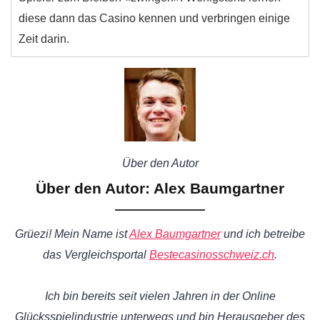
diese dann das Casino kennen und verbringen einige
Zeit darin.
Über den Autor
Über den Autor: Alex Baumgartner
Grüezi! Mein Name ist
Alex Baumgartner
und ich betreibe
das Vergleichsportal
Bestecasinosschweiz.ch
.
Ich bin bereits seit vielen Jahren in der Online
Glücksspielindustrie unterwegs und bin Herausgeber des