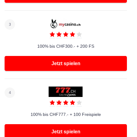
3
100% bis CHF300.- + 200 FS
Jetzt spielen
4
100% bis CHF777.- + 100 Freispiele
Jetzt spielen