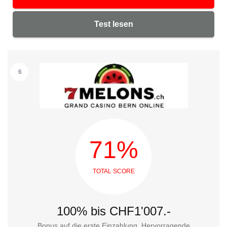
Test lesen
6
71%
TOTAL SCORE
100% bis CHF1'007.-
Bonus auf die erste Einzahlung. Hervorragende