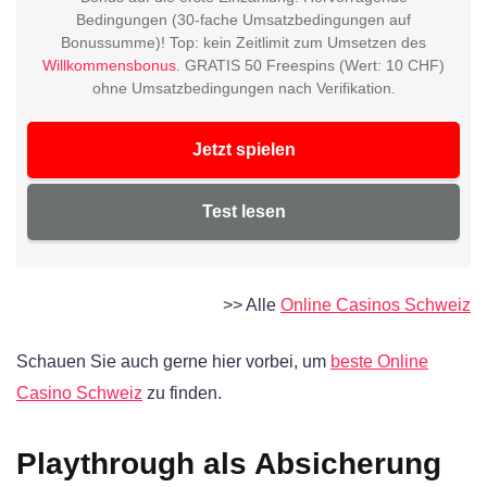
Bedingungen (30-fache Umsatzbedingungen auf
Bonussumme)! Top: kein Zeitlimit zum Umsetzen des
Willkommensbonus
. GRATIS 50 Freespins (Wert: 10 CHF)
ohne Umsatzbedingungen nach Verifikation.
Jetzt spielen
Test lesen
>> Alle
Online Casinos Schweiz
Schauen Sie auch gerne hier vorbei, um
beste Online
Casino Schweiz
zu finden.
Playthrough als Absicherung