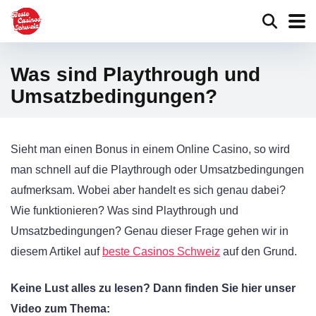
Was sind Playthrough und
Umsatzbedingungen?
Sieht man einen Bonus in einem Online Casino, so wird
man schnell auf die Playthrough oder Umsatzbedingungen
aufmerksam. Wobei aber handelt es sich genau dabei?
Wie funktionieren? Was sind Playthrough und
Umsatzbedingungen? Genau dieser Frage gehen wir in
diesem Artikel auf
beste Casinos Schweiz
auf den Grund.
Keine Lust alles zu lesen? Dann finden Sie hier unser
Video zum Thema: