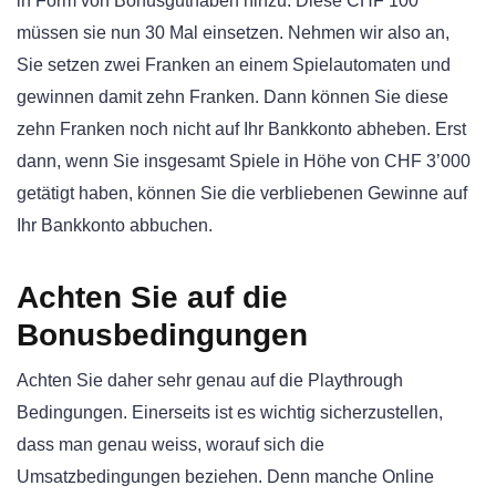
in Form von Bonusguthaben hinzu. Diese CHF 100
müssen sie nun 30 Mal einsetzen. Nehmen wir also an,
Sie setzen zwei Franken an einem Spielautomaten und
gewinnen damit zehn Franken. Dann können Sie diese
zehn Franken noch nicht auf Ihr Bankkonto abheben. Erst
dann, wenn Sie insgesamt Spiele in Höhe von CHF 3’000
getätigt haben, können Sie die verbliebenen Gewinne auf
Ihr Bankkonto abbuchen.
Achten Sie auf die
Bonusbedingungen
Achten Sie daher sehr genau auf die Playthrough
Bedingungen. Einerseits ist es wichtig sicherzustellen,
dass man genau weiss, worauf sich die
Umsatzbedingungen beziehen. Denn manche Online