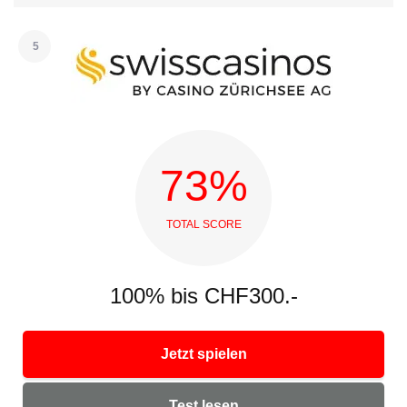
5
73%
TOTAL SCORE
100% bis CHF300.-
Jetzt spielen
Test lesen