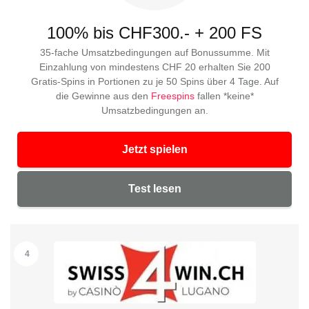
100% bis CHF300.- + 200 FS
35-fache Umsatzbedingungen auf Bonussumme. Mit
Einzahlung von mindestens CHF 20 erhalten Sie 200
Gratis-Spins in Portionen zu je 50 Spins über 4 Tage. Auf
die Gewinne aus den
Freespins
fallen *keine*
Umsatzbedingungen an.
Jetzt spielen
Test lesen
4