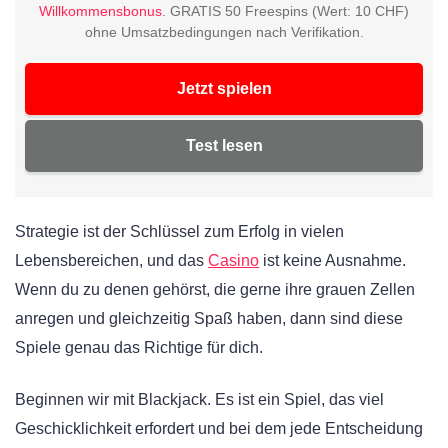
Willkommensbonus
. GRATIS 50 Freespins (Wert: 10 CHF)
ohne Umsatzbedingungen nach Verifikation.
Jetzt spielen
Test lesen
Strategie ist der Schlüssel zum Erfolg in vielen
Lebensbereichen, und das
Casino
ist keine Ausnahme.
Wenn du zu denen gehörst, die gerne ihre grauen Zellen
anregen und gleichzeitig Spaß haben, dann sind diese
Spiele genau das Richtige für dich.
Beginnen wir mit Blackjack. Es ist ein Spiel, das viel
Geschicklichkeit erfordert und bei dem jede Entscheidung