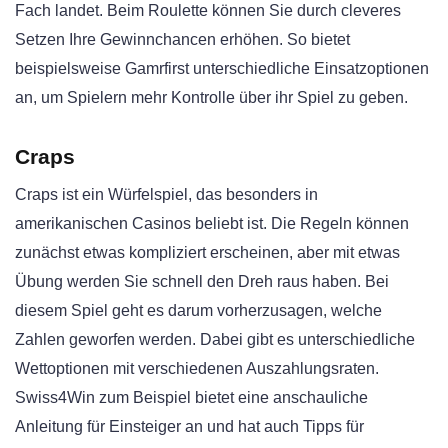
Fach landet. Beim Roulette können Sie durch cleveres
Setzen Ihre Gewinnchancen erhöhen. So bietet
beispielsweise Gamrfirst unterschiedliche Einsatzoptionen
an, um Spielern mehr Kontrolle über ihr Spiel zu geben.
Craps
Craps ist ein Würfelspiel, das besonders in
amerikanischen Casinos beliebt ist. Die Regeln können
zunächst etwas kompliziert erscheinen, aber mit etwas
Übung werden Sie schnell den Dreh raus haben. Bei
diesem Spiel geht es darum vorherzusagen, welche
Zahlen geworfen werden. Dabei gibt es unterschiedliche
Wettoptionen mit verschiedenen Auszahlungsraten.
Swiss4Win zum Beispiel bietet eine anschauliche
Anleitung für Einsteiger an und hat auch Tipps für