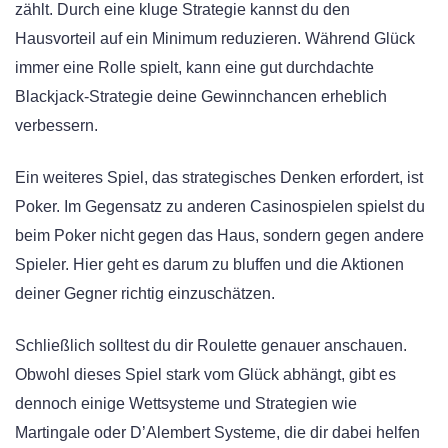
zählt. Durch eine kluge Strategie kannst du den
Hausvorteil auf ein Minimum reduzieren. Während Glück
immer eine Rolle spielt, kann eine gut durchdachte
Blackjack-Strategie deine Gewinnchancen erheblich
verbessern.
Ein weiteres Spiel, das strategisches Denken erfordert, ist
Poker. Im Gegensatz zu anderen Casinospielen spielst du
beim Poker nicht gegen das Haus, sondern gegen andere
Spieler. Hier geht es darum zu bluffen und die Aktionen
deiner Gegner richtig einzuschätzen.
Schließlich solltest du dir Roulette genauer anschauen.
Obwohl dieses Spiel stark vom Glück abhängt, gibt es
dennoch einige Wettsysteme und Strategien wie
Martingale oder D’Alembert Systeme, die dir dabei helfen