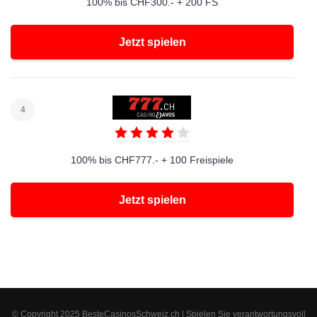
100% bis CHF300.- + 200 FS
Jetzt spielen
4
100% bis CHF777.- + 100 Freispiele
Jetzt spielen
© Copyright 2025 BesteCasinosSchweiz.ch | Spielen Sie verantwortungsvoll