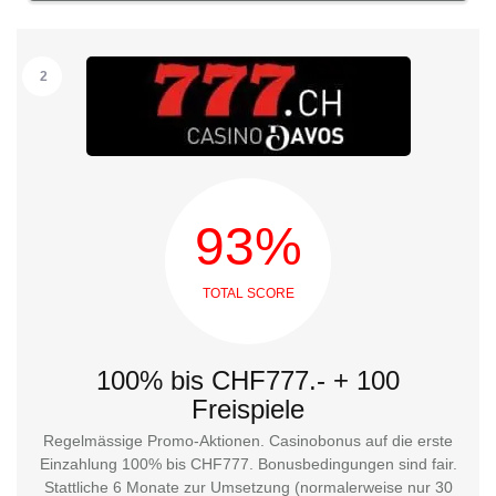
2
93%
TOTAL SCORE
100% bis CHF777.- + 100
Freispiele
Regelmässige Promo-Aktionen. Casinobonus auf die erste
Einzahlung 100% bis CHF777. Bonusbedingungen sind fair.
Stattliche 6 Monate zur Umsetzung (normalerweise nur 30