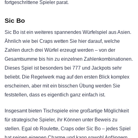
fortgeschrittene Spieler parat.
Sic Bo
Sic Bo ist ein weiteres spannendes Würfelspiel aus Asien.
Ähnlich wie bei Craps wetten Sie hier darauf, welche
Zahlen durch drei Würfel erzeugt werden – von der
Gesamtsumme bis hin zu einzelnen Zahlenkombinationen.
Dieses Spiel ist besonders bei 777 und Jackpots sehr
beliebt. Die Regelwerk mag auf den ersten Blick komplex
erscheinen, aber mit ein bisschen Übung werden Sie
feststellen, dass es eigentlich ganz einfach ist.
Insgesamt bieten Tischspiele eine großartige Möglichkeit
für strategische Spieler, ihr Können unter Beweis zu
stellen. Egal ob Roulette, Craps oder Sic Bo – jedes Spiel
hat seinen eigenen Charme und kann sowohl Anfängern