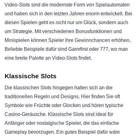
Video-Slots sind die modernste Form von Spielautomaten
und haben sich in den letzten Jahren enorm entwickelt. Bei
diesen Spielen geht es nicht nur um Glück, sondern auch
um Strategie. Mit verschiedenen Bonusfunktionen und
Minispielen können Spieler ihre Gewinnchancen erhöhen.
Beliebte Beispiele dafür sind Gamrfirst oder 777, wo man
eine breite Palette an Video-Slots findet.
Klassische Slots
Die klassischen Slots hingegen halten sich an die
traditionellen Regeln und Designs. Hier finden Sie oft
Symbole wie Früchte oder Glocken und hören typische
Casino-Geräusche. Klassische Slots sind ideal für
Anfänger oder nostalgische Spieler, die das einfache
Gameplay bevorzugen. Ein gutes Beispiel dafür wäre