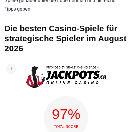
Spiele genauer unter die Lupe nehmen und hilfreiche
Tipps geben.
Die besten Casino-Spiele für
strategische Spieler im August
2026
1
97%
TOTAL SCORE