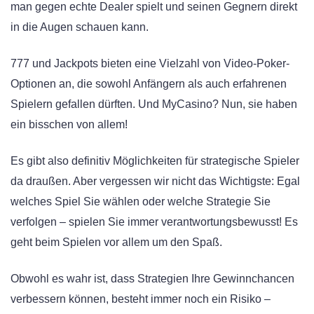
man gegen echte Dealer spielt und seinen Gegnern direkt
in die Augen schauen kann.
777 und Jackpots bieten eine Vielzahl von Video-Poker-
Optionen an, die sowohl Anfängern als auch erfahrenen
Spielern gefallen dürften. Und MyCasino? Nun, sie haben
ein bisschen von allem!
Es gibt also definitiv Möglichkeiten für strategische Spieler
da draußen. Aber vergessen wir nicht das Wichtigste: Egal
welches Spiel Sie wählen oder welche Strategie Sie
verfolgen – spielen Sie immer verantwortungsbewusst! Es
geht beim Spielen vor allem um den Spaß.
Obwohl es wahr ist, dass Strategien Ihre Gewinnchancen
verbessern können, besteht immer noch ein Risiko –