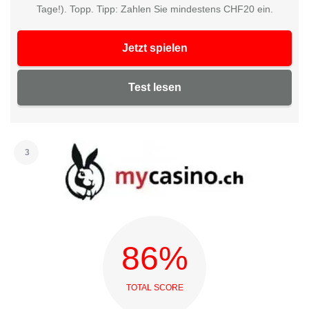
Tage!). Topp. Tipp: Zahlen Sie mindestens CHF20 ein.
Jetzt spielen
Test lesen
3
86%
TOTAL SCORE