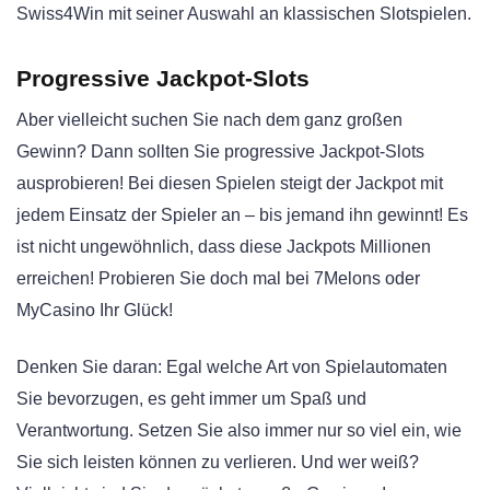
Swiss4Win mit seiner Auswahl an klassischen Slotspielen.
Progressive Jackpot-Slots
Aber vielleicht suchen Sie nach dem ganz großen
Gewinn? Dann sollten Sie progressive Jackpot-Slots
ausprobieren! Bei diesen Spielen steigt der Jackpot mit
jedem Einsatz der Spieler an – bis jemand ihn gewinnt! Es
ist nicht ungewöhnlich, dass diese Jackpots Millionen
erreichen! Probieren Sie doch mal bei 7Melons oder
MyCasino Ihr Glück!
Denken Sie daran: Egal welche Art von Spielautomaten
Sie bevorzugen, es geht immer um Spaß und
Verantwortung. Setzen Sie also immer nur so viel ein, wie
Sie sich leisten können zu verlieren. Und wer weiß?