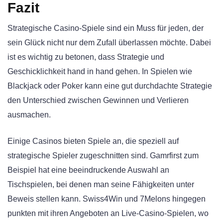
Fazit
Strategische Casino-Spiele sind ein Muss für jeden, der
sein Glück nicht nur dem Zufall überlassen möchte. Dabei
ist es wichtig zu betonen, dass Strategie und
Geschicklichkeit hand in hand gehen. In Spielen wie
Blackjack oder Poker kann eine gut durchdachte Strategie
den Unterschied zwischen Gewinnen und Verlieren
ausmachen.
Einige Casinos bieten Spiele an, die speziell auf
strategische Spieler zugeschnitten sind. Gamrfirst zum
Beispiel hat eine beeindruckende Auswahl an
Tischspielen, bei denen man seine Fähigkeiten unter
Beweis stellen kann. Swiss4Win und 7Melons hingegen
punkten mit ihren Angeboten an Live-Casino-Spielen, wo