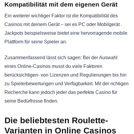
Kompatibilität mit dem eigenen Gerät
Ein weiterer wichtiger Faktor ist die Kompatibilität des
Casinos mit deinem Gerät – sei es PC oder Mobilgerät .
Jackpots beispielsweise bietet eine hervorragende mobile
Plattform für seine Spieler an.
Zusammenfassend lässt sich sagen: Bei der Auswahl
eines Online-Casinos musst du viele Faktoren
berücksichtigen- von Lizenzen und Regulierungen bis hin
zu Spielerbewertungen und Verfügbarkeit. Mit der richtigen
Recherche kann jedoch jeder das perfekte Casino für
seine Bedürfnisse finden.
Die beliebtesten Roulette-
Varianten in Online Casinos