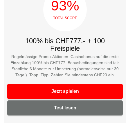
93%
TOTAL SCORE
100% bis CHF777.- + 100
Freispiele
Regelmässige Promo-Aktionen. Casinobonus auf die erste
Einzahlung 100% bis CHF777. Bonusbedingungen sind fair.
Stattliche 6 Monate zur Umsetzung (normalerweise nur 30
Tage!). Topp. Tipp: Zahlen Sie mindestens CHF20 ein.
Jetzt spielen
Test lesen