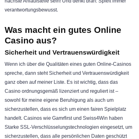
nächste Anlaufstelle sein! Und denkt dran: Spielt immer
verantwortungsbewusst.
Was macht ein gutes Online
Casino aus?
Sicherheit und Vertrauenswürdigkeit
Wenn ich über die Qualitäten eines guten Online-Casinos
spreche, dann steht Sicherheit und Vertrauenswürdigkeit
ganz oben auf meiner Liste. Es ist wichtig, dass das
Casino ordnungsgemäß lizenziert und reguliert ist –
sowohl für meine eigene Beruhigung als auch um
sicherzustellen, dass es sich um einen fairen Spielplatz
handelt. Casinos wie Gamrfirst und Swiss4Win haben
Starke SSL-Verschlüsselungstechnologien eingesetzt, um
sicherzustellen, dass alle persönlichen Daten geschützt