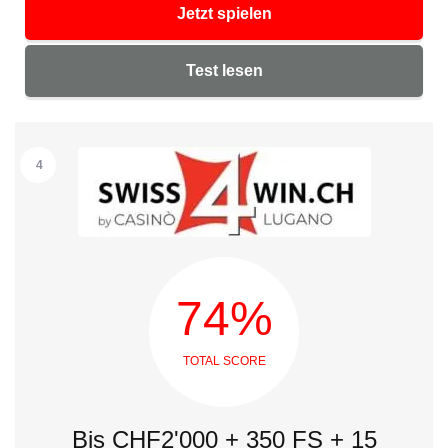
Jetzt spielen
Test lesen
4
74%
TOTAL SCORE
Bis CHF2'000 + 350 FS + 15