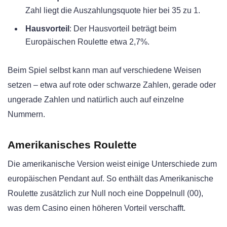
Zahl liegt die Auszahlungsquote hier bei 35 zu 1.
Hausvorteil
: Der Hausvorteil beträgt beim
Europäischen Roulette etwa 2,7%.
Beim Spiel selbst kann man auf verschiedene Weisen
setzen – etwa auf rote oder schwarze Zahlen, gerade oder
ungerade Zahlen und natürlich auch auf einzelne
Nummern.
Amerikanisches Roulette
Die amerikanische Version weist einige Unterschiede zum
europäischen Pendant auf. So enthält das Amerikanische
Roulette zusätzlich zur Null noch eine Doppelnull (00),
was dem Casino einen höheren Vorteil verschafft.