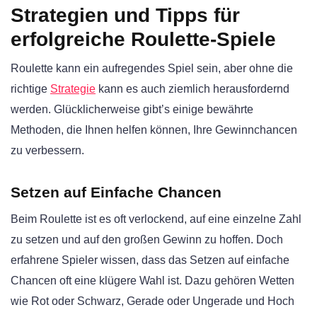
Strategien und Tipps für
erfolgreiche Roulette-Spiele
Roulette kann ein aufregendes Spiel sein, aber ohne die
richtige
Strategie
kann es auch ziemlich herausfordernd
werden. Glücklicherweise gibt’s einige bewährte
Methoden, die Ihnen helfen können, Ihre Gewinnchancen
zu verbessern.
Setzen auf Einfache Chancen
Beim Roulette ist es oft verlockend, auf eine einzelne Zahl
zu setzen und auf den großen Gewinn zu hoffen. Doch
erfahrene Spieler wissen, dass das Setzen auf einfache
Chancen oft eine klügere Wahl ist. Dazu gehören Wetten
wie Rot oder Schwarz, Gerade oder Ungerade und Hoch