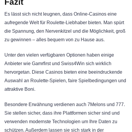
Fazit
Es lässt sich nicht leugnen, dass Online-Casinos eine
aufregende Welt für Roulette-Liebhaber bieten. Man spürt
die Spannung, den Nervenkitzel und die Möglichkeit, groß
zu gewinnen – alles bequem von zu Hause aus.
Unter den vielen verfügbaren Optionen haben einige
Anbieter wie Gamrfirst und Swiss4Win sich wirklich
hervorgetan. Diese Casinos bieten eine beeindruckende
Auswahl an Roulette-Spielen, faire Spielbedingungen und
attraktive Boni.
Besondere Erwähnung verdienen auch 7Melons und 777.
Sie stellen sicher, dass ihre Plattformen sicher sind und
verwenden modernste Technologien um Ihre Daten zu
schützen. Außerdem lassen sie sich stark in der