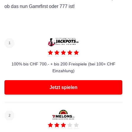
ob das nun Gamrfirst oder 777 ist!
1
100% bis CHF 700.- + bis 200 Freispiele (bei 100+ CHF
Einzahlung)
Jetzt spielen
2