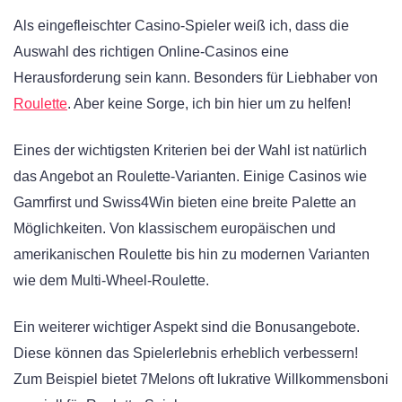
Als eingefleischter Casino-Spieler weiß ich, dass die
Auswahl des richtigen Online-Casinos eine
Herausforderung sein kann. Besonders für Liebhaber von
Roulette
. Aber keine Sorge, ich bin hier um zu helfen!
Eines der wichtigsten Kriterien bei der Wahl ist natürlich
das Angebot an Roulette-Varianten. Einige Casinos wie
Gamrfirst und Swiss4Win bieten eine breite Palette an
Möglichkeiten. Von klassischem europäischen und
amerikanischen Roulette bis hin zu modernen Varianten
wie dem Multi-Wheel-Roulette.
Ein weiterer wichtiger Aspekt sind die Bonusangebote.
Diese können das Spielerlebnis erheblich verbessern!
Zum Beispiel bietet 7Melons oft lukrative Willkommensboni