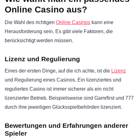
Online Casino aus?
Die Wahl des richtigen
Online Casinos
kann eine
Herausforderung sein. Es gibt viele Faktoren, die
berücksichtigt werden müssen.
Lizenz und Regulierung
Eines der ersten Dinge, auf die ich achte, ist die
Lizenz
und Regulierung eines Casinos. Ein lizenziertes und
reguliertes Casino ist immer sicherer als ein nicht
lizenzierter Betrieb. Beispielsweise sind Gamrfirst und 777
durch ihre jeweiligen Glücksspielbehörden lizenziert.
Bewertungen und Erfahrungen anderer
Spieler