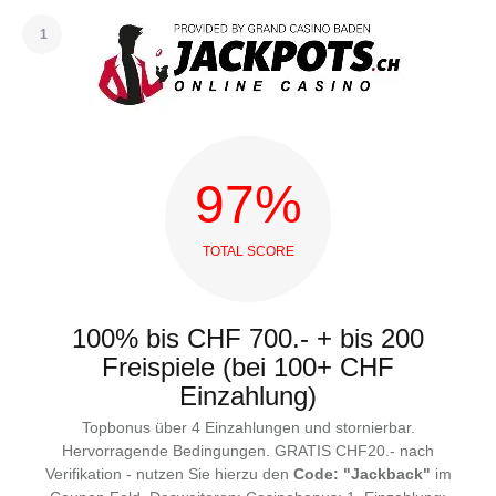
1
97%
TOTAL SCORE
100% bis CHF 700.- + bis 200
Freispiele (bei 100+ CHF
Einzahlung)
Topbonus über 4 Einzahlungen und stornierbar.
Hervorragende Bedingungen. GRATIS CHF20.- nach
Verifikation - nutzen Sie hierzu den
Code: "Jackback"
im