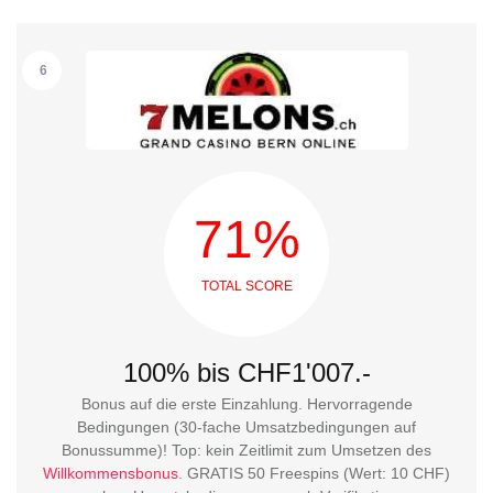
6
71%
TOTAL SCORE
100% bis CHF1'007.-
Bonus auf die erste Einzahlung. Hervorragende
Bedingungen (30-fache Umsatzbedingungen auf
Bonussumme)! Top: kein Zeitlimit zum Umsetzen des
Willkommensbonus
. GRATIS 50 Freespins (Wert: 10 CHF)