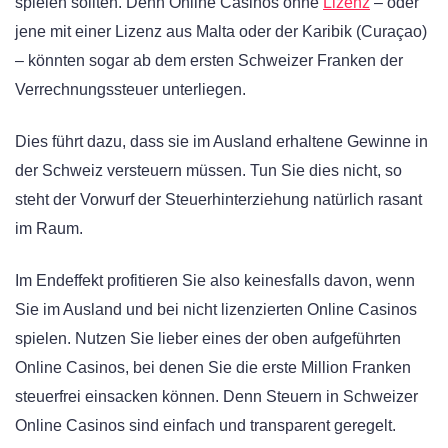
spielen sollten. Denn Online Casinos ohne
Lizenz
– oder
jene mit einer Lizenz aus Malta oder der Karibik (Curaçao)
– könnten sogar ab dem ersten Schweizer Franken der
Verrechnungssteuer unterliegen.
Dies führt dazu, dass sie im Ausland erhaltene Gewinne in
der Schweiz versteuern müssen. Tun Sie dies nicht, so
steht der Vorwurf der Steuerhinterziehung natürlich rasant
im Raum.
Im Endeffekt profitieren Sie also keinesfalls davon, wenn
Sie im Ausland und bei nicht lizenzierten Online Casinos
spielen. Nutzen Sie lieber eines der oben aufgeführten
Online Casinos, bei denen Sie die erste Million Franken
steuerfrei einsacken können. Denn Steuern in Schweizer
Online Casinos sind einfach und transparent geregelt.