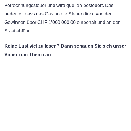
Verrechnungssteuer und wird quellen-besteuert. Das
bedeutet, dass das Casino die Steuer direkt von den
Gewinnen über CHF 1’000’000.00 einbehält und an den
Staat abführt.
Keine Lust viel zu lesen? Dann schauen Sie sich unser
Video zum Thema an: