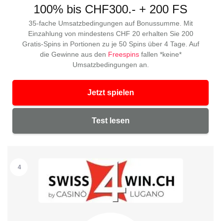
100% bis CHF300.- + 200 FS
35-fache Umsatzbedingungen auf Bonussumme. Mit
Einzahlung von mindestens CHF 20 erhalten Sie 200
Gratis-Spins in Portionen zu je 50 Spins über 4 Tage. Auf
die Gewinne aus den
Freespins
fallen *keine*
Umsatzbedingungen an.
Jetzt spielen
Test lesen
4