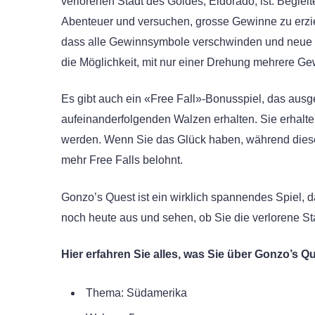
verlorenen Stadt des Goldes, Eldorado, ist. Begle
Abenteuer und versuchen, grosse Gewinne zu erzie
dass alle Gewinnsymbole verschwinden und neue S
die Möglichkeit, mit nur einer Drehung mehrere Ge
Es gibt auch ein «Free Fall»-Bonusspiel, das ausg
aufeinanderfolgenden Walzen erhalten. Sie erhalten
werden. Wenn Sie das Glück haben, während diese
mehr Free Falls belohnt.
Gonzo’s Quest ist ein wirklich spannendes Spiel, 
noch heute aus und sehen, ob Sie die verlorene S
Hier erfahren Sie alles, was Sie über Gonzo’s 
Thema: Südamerika