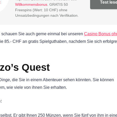
Test les
E
Willkommensbonus
. GRATIS 50
Freespins (Wert: 10 CHF) ohne
Umsatzbedingungen nach Verifikation.
, schauen Sie auch gerne einmal bei unseren
Casino Bonus oh
Sie 85.- CHF an gratis Spielguthaben, nachdem Sie sich erfolgre
zo’s Quest
inge, die Sie in einem Abenteuer sehen könnten. Sie können
m, wie viele von ihnen Sie erhalten.
:
lbst. Er gibt Ihnen 250 Münzen, wenn Sie fünf von ihm in ein