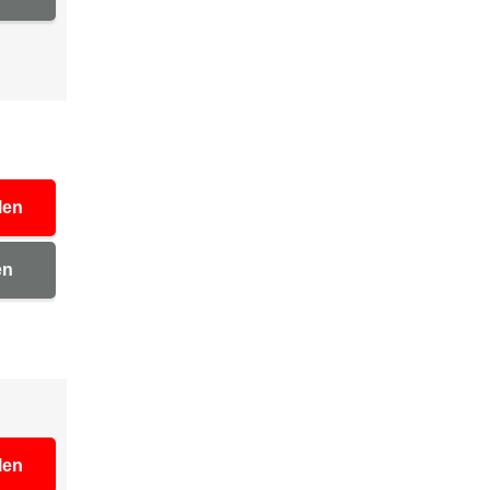
len
en
len