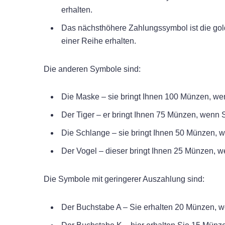
erhalten.
Das nächsthöhere Zahlungssymbol ist die gold
einer Reihe erhalten.
Die anderen Symbole sind:
Die Maske – sie bringt Ihnen 100 Münzen, wenn
Der Tiger – er bringt Ihnen 75 Münzen, wenn S
Die Schlange – sie bringt Ihnen 50 Münzen, we
Der Vogel – dieser bringt Ihnen 25 Münzen, we
Die Symbole mit geringerer Auszahlung sind:
Der Buchstabe A – Sie erhalten 20 Münzen, we