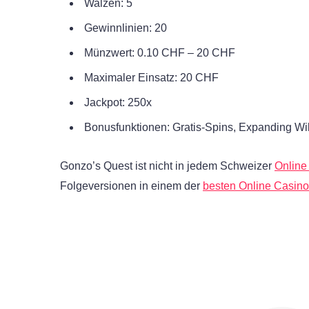
Walzen: 5
Gewinnlinien: 20
Münzwert: 0.10 CHF – 20 CHF
Maximaler Einsatz: 20 CHF
Jackpot: 250x
Bonusfunktionen: Gratis-Spins, Expanding Wi
Gonzo’s Quest ist nicht in jedem Schweizer
Online
Folgeversionen in einem der
besten Online Casino