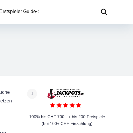
Erstspieler Guide<
Suche
1
Setzen
100% bis CHF 700.- + bis 200 Freispiele
(bei 100+ CHF Einzahlung)
r