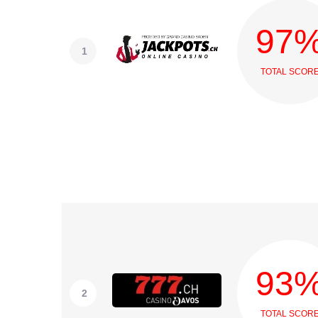
97
1
TOTAL SCOR
93
2
TOTAL SCOR