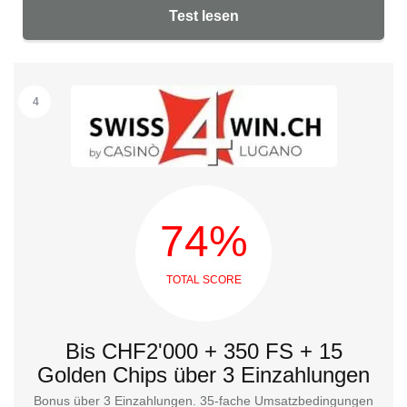
Test lesen
4
74%
TOTAL SCORE
Bis CHF2'000 + 350 FS + 15
Golden Chips über 3 Einzahlungen
Bonus über 3 Einzahlungen. 35-fache Umsatzbedingungen