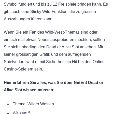
Symbol fungiert und bis zu 12 Freispiele bringen kann. Es
gibt auch eine Sticky Wild-Funktion, die zu grossen
Auszahlungen führen kann.
Wenn Sie ein Fan des Wild-West-Themas sind oder
einfach mal etwas Neues ausprobieren möchten, sollten
Sie sich unbedingt den Dead or Alive Slot ansehen. Mit
seiner grossartigen Grafik und dem aufregenden
Spielverlauf wird er mit Sicherheit ein Hit bei den Online-
Casino-Spielern sein.
Hier erfahren Sie alles, was Sie über NetEnt Dead or
Alive Slot wissen müssen:
Thema: Wilder Westen
Walzen: 5