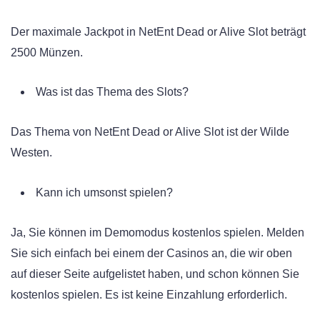
Der maximale Jackpot in NetEnt Dead or Alive Slot beträgt
2500 Münzen.
Was ist das Thema des Slots?
Das Thema von NetEnt Dead or Alive Slot ist der Wilde
Westen.
Kann ich umsonst spielen?
Ja, Sie können im Demomodus kostenlos spielen. Melden
Sie sich einfach bei einem der Casinos an, die wir oben
auf dieser Seite aufgelistet haben, und schon können Sie
kostenlos spielen. Es ist keine Einzahlung erforderlich.