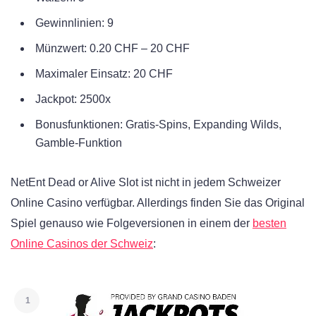
Gewinnlinien: 9
Münzwert: 0.20 CHF – 20 CHF
Maximaler Einsatz: 20 CHF
Jackpot: 2500x
Bonusfunktionen: Gratis-Spins, Expanding Wilds,
Gamble-Funktion
NetEnt Dead or Alive Slot ist nicht in jedem Schweizer
Online Casino verfügbar. Allerdings finden Sie das Original
Spiel genauso wie Folgeversionen in einem der
besten
Online Casinos der Schweiz
:
1