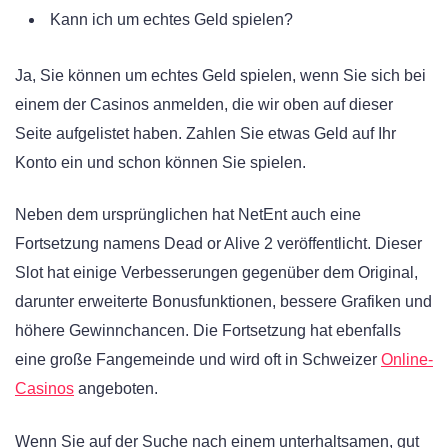
Kann ich um echtes Geld spielen?
Ja, Sie können um echtes Geld spielen, wenn Sie sich bei
einem der Casinos anmelden, die wir oben auf dieser
Seite aufgelistet haben. Zahlen Sie etwas Geld auf Ihr
Konto ein und schon können Sie spielen.
Neben dem ursprünglichen hat NetEnt auch eine
Fortsetzung namens Dead or Alive 2 veröffentlicht. Dieser
Slot hat einige Verbesserungen gegenüber dem Original,
darunter erweiterte Bonusfunktionen, bessere Grafiken und
höhere Gewinnchancen. Die Fortsetzung hat ebenfalls
eine große Fangemeinde und wird oft in Schweizer
Online-
Casinos
angeboten.
Wenn Sie auf der Suche nach einem unterhaltsamen, gut