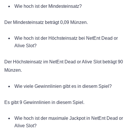
Wie hoch ist der Mindesteinsatz?
Der Mindesteinsatz beträgt 0,09 Münzen.
Wie hoch ist der Höchsteinsatz bei NetEnt Dead or
Alive Slot?
Der Höchsteinsatz im NetEnt Dead or Alive Slot beträgt 90
Münzen.
Wie viele Gewinnlinien gibt es in diesem Spiel?
Es gibt 9 Gewinnlinien in diesem Spiel.
Wie hoch ist der maximale Jackpot in NetEnt Dead or
Alive Slot?