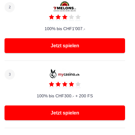
2
100% bis CHF1'007.-
Jetzt spielen
3
100% bis CHF300.- + 200 FS
Jetzt spielen