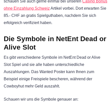
schauen Sie auch gerne einmal bei unseren
Casino Bonus
ohne Einzahlung Schweiz
Artikel vorbei. Dort erwarten Sie
85.- CHF an gratis Spielguthaben, nachdem Sie sich
erfolgreich verifiziert haben.
Die Symbole in NetEnt Dead or
Alive Slot
Es gibt verschiedene Symbole im NetEnt Dead or Alive
Slot Spiel und sie alle haben unterschiedliche
Auszahlungen. Das Wanted Poster kann Ihnen zum
Beispiel einige Freispiele bescheren, während der
Cowboyhut mehr Geld auszahlt.
Schauen wir uns die Symbole genauer an: