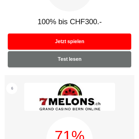
100% bis CHF300.-
Jetzt spielen
Test lesen
6
71%