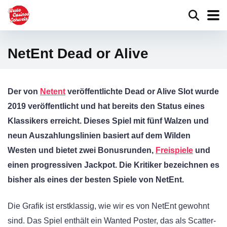
NetEnt Dead or Alive
Der von
Netent
veröffentlichte Dead or Alive Slot wurde
2019 veröffentlicht und hat bereits den Status eines
Klassikers erreicht. Dieses Spiel mit fünf Walzen und
neun Auszahlungslinien basiert auf dem Wilden
Westen und bietet zwei Bonusrunden,
Freispiele
und
einen progressiven Jackpot. Die Kritiker bezeichnen es
bisher als eines der besten Spiele von NetEnt.
Die Grafik ist erstklassig, wie wir es von NetEnt gewohnt
sind. Das Spiel enthält ein Wanted Poster, das als Scatter-