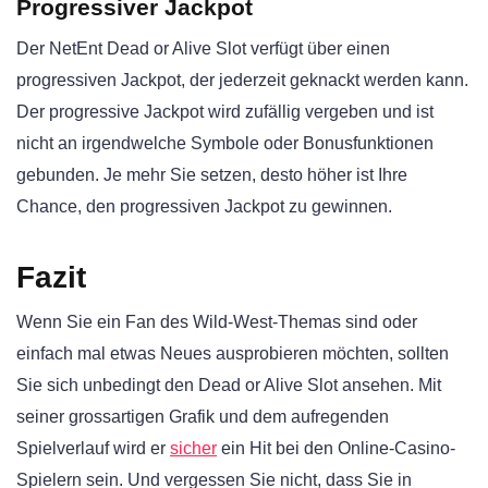
Progressiver Jackpot
Der NetEnt Dead or Alive Slot verfügt über einen
progressiven Jackpot, der jederzeit geknackt werden kann.
Der progressive Jackpot wird zufällig vergeben und ist
nicht an irgendwelche Symbole oder Bonusfunktionen
gebunden. Je mehr Sie setzen, desto höher ist Ihre
Chance, den progressiven Jackpot zu gewinnen.
Fazit
Wenn Sie ein Fan des Wild-West-Themas sind oder
einfach mal etwas Neues ausprobieren möchten, sollten
Sie sich unbedingt den Dead or Alive Slot ansehen. Mit
seiner grossartigen Grafik und dem aufregenden
Spielverlauf wird er
sicher
ein Hit bei den Online-Casino-
Spielern sein. Und vergessen Sie nicht, dass Sie in