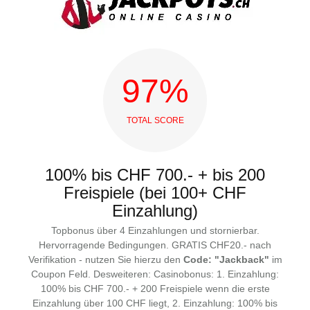
97%
TOTAL SCORE
100% bis CHF 700.- + bis 200
Freispiele (bei 100+ CHF
Einzahlung)
Topbonus über 4 Einzahlungen und stornierbar.
Hervorragende Bedingungen. GRATIS CHF20.- nach
Verifikation - nutzen Sie hierzu den
Code: "Jackback"
im
Coupon Feld. Desweiteren: Casinobonus: 1. Einzahlung:
100% bis CHF 700.- + 200 Freispiele wenn die erste
Einzahlung über 100 CHF liegt, 2. Einzahlung: 100% bis