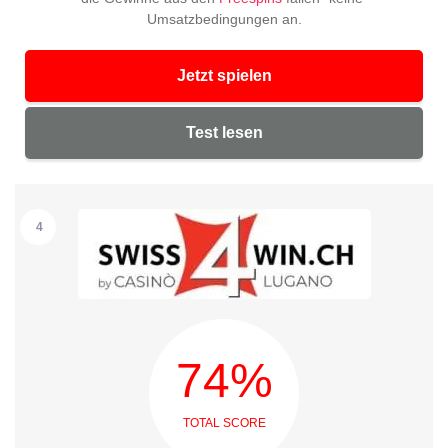
Umsatzbedingungen an.
Jetzt spielen
Test lesen
4
74%
TOTAL SCORE