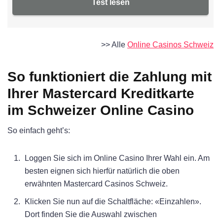
Test lesen
>> Alle
Online Casinos Schweiz
So funktioniert die Zahlung mit
Ihrer Mastercard Kreditkarte
im Schweizer Online Casino
So einfach geht’s:
Loggen Sie sich im Online Casino Ihrer Wahl ein. Am
besten eignen sich hierfür natürlich die oben
erwähnten Mastercard Casinos Schweiz.
Klicken Sie nun auf die Schaltfläche: «Einzahlen».
Dort finden Sie die Auswahl zwischen