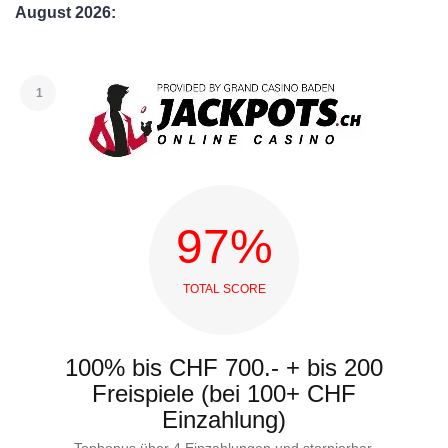
August 2026:
1
97%
TOTAL SCORE
100% bis CHF 700.- + bis 200
Freispiele (bei 100+ CHF
Einzahlung)