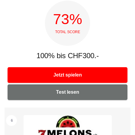
73%
TOTAL SCORE
100% bis CHF300.-
Jetzt spielen
Test lesen
6