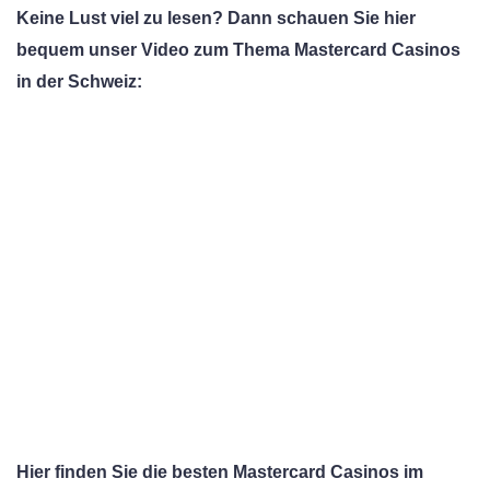
Keine Lust viel zu lesen? Dann schauen Sie hier
bequem unser Video zum Thema Mastercard Casinos
in der Schweiz:
Hier finden Sie die besten Mastercard Casinos im