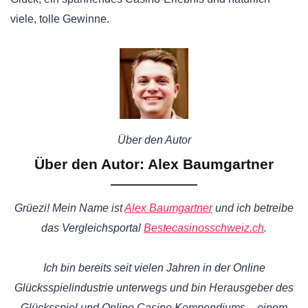
viele, tolle Gewinne.
Über den Autor
Über den Autor: Alex Baumgartner
Grüezi! Mein Name ist
Alex Baumgartner
und ich betreibe
das Vergleichsportal
Bestecasinosschweiz.ch
.
Ich bin bereits seit vielen Jahren in der Online
Glücksspielindustrie unterwegs und bin Herausgeber des
Glücksspiel und Online Casino Kompendiums – einem