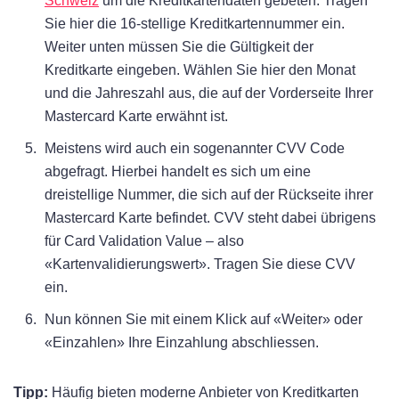
Schweiz
um die Kreditkartendaten gebeten. Tragen
Sie hier die 16-stellige Kreditkartennummer ein.
Weiter unten müssen Sie die Gültigkeit der
Kreditkarte eingeben. Wählen Sie hier den Monat
und die Jahreszahl aus, die auf der Vorderseite Ihrer
Mastercard Karte erwähnt ist.
Meistens wird auch ein sogenannter CVV Code
abgefragt. Hierbei handelt es sich um eine
dreistellige Nummer, die sich auf der Rückseite ihrer
Mastercard Karte befindet. CVV steht dabei übrigens
für Card Validation Value – also
«Kartenvalidierungswert». Tragen Sie diese CVV
ein.
Nun können Sie mit einem Klick auf «Weiter» oder
«Einzahlen» Ihre Einzahlung abschliessen.
Tipp:
Häufig bieten moderne Anbieter von Kreditkarten