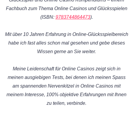
Fachbuch zum Thema Online Casinos und Glücksspielen
(ISBN:
9783744864473
).
Mit über 10 Jahren Erfahrung in Online-Glücksspielbereich
habe ich fast alles schon mal gesehen und gebe dieses
Wissen gerne an Sie weiter.
Meine Leidenschaft für Online Casinos zeigt sich in
meinen ausgiebigen Tests, bei denen ich meinen Spass
am spannenden Nervenkitzel in Online Casinos mit
meinem Interesse, 100% objektive Erfahrungen mit Ihnen
zu teilen, verbinde.