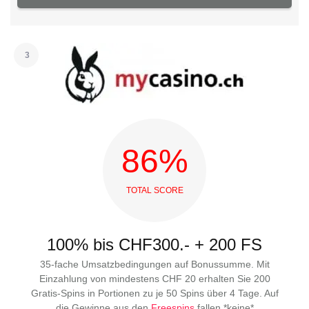
3
86%
TOTAL SCORE
100% bis CHF300.- + 200 FS
35-fache Umsatzbedingungen auf Bonussumme. Mit
Einzahlung von mindestens CHF 20 erhalten Sie 200
Gratis-Spins in Portionen zu je 50 Spins über 4 Tage. Auf
die Gewinne aus den
Freespins
fallen *keine*