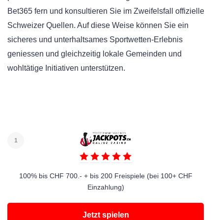
Bet365 fern und konsultieren Sie im Zweifelsfall offizielle
Schweizer Quellen. Auf diese Weise können Sie ein
sicheres und unterhaltsames Sportwetten-Erlebnis
geniessen und gleichzeitig lokale Gemeinden und
wohltätige Initiativen unterstützen.
1
100% bis CHF 700.- + bis 200 Freispiele (bei 100+ CHF
Einzahlung)
Jetzt spielen