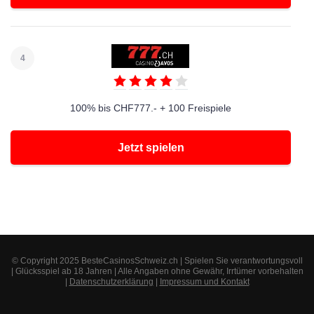
4
100% bis CHF777.- + 100 Freispiele
Jetzt spielen
© Copyright 2025 BesteCasinosSchweiz.ch | Spielen Sie verantwortungsvoll
| Glücksspiel ab 18 Jahren | Alle Angaben ohne Gewähr, Irrtümer vorbehalten
|
Datenschutzerklärung
|
Impressum und Kontakt