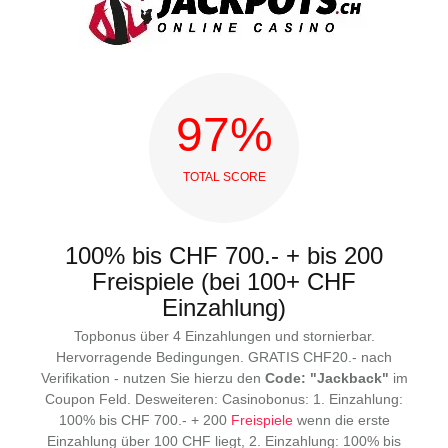
97%
TOTAL SCORE
100% bis CHF 700.- + bis 200
Freispiele (bei 100+ CHF
Einzahlung)
Topbonus über 4 Einzahlungen und stornierbar.
Hervorragende Bedingungen. GRATIS CHF20.- nach
Verifikation - nutzen Sie hierzu den
Code: "Jackback"
im
Coupon Feld. Desweiteren: Casinobonus: 1. Einzahlung:
100% bis CHF 700.- + 200
Freispiele
wenn die erste
Einzahlung über 100 CHF liegt, 2. Einzahlung: 100% bis