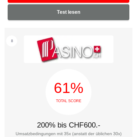
Test lesen
8
61%
TOTAL SCORE
200% bis CHF600.-
Umsatzbedingungen mit 35x (anstatt der üblichen 30x)