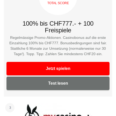
TOTAL SCORE
100% bis CHF777.- + 100
Freispiele
Regelmässige Promo-Aktionen. Casinobonus auf die erste
Einzahlung 100% bis CHF777. Bonusbedingungen sind fair.
Stattliche 6 Monate zur Umsetzung (normalerweise nur 30
Tage!). Topp. Tipp: Zahlen Sie mindestens CHF20 ein.
Jetzt spielen
Test lesen
3