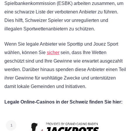
Spielbankenkommission (ESBK) arbeiten zusammen, um
eine schwarze Liste der verbotenen Anbieter zu führen.
Dies hilft, Schweizer Spieler vor unregulierten und
illegalen Sportwettenanbietern zu schützen.
Wenn Sie legale Anbieter wie Sporttip und Jouez Sport
wählen, können Sie
sicher
sein, dass Ihre Wetten
geschützt sind und Ihre Gewinne wie erwartet ausgezahlt
werden. Darüber hinaus spenden diese Anbieter einen Teil
ihrer Gewinne für wohltätige Zwecke und unterstützen
damit lokale Gemeinden und Initiativen.
Legale Online-Casinos in der Schweiz finden Sie hier:
1