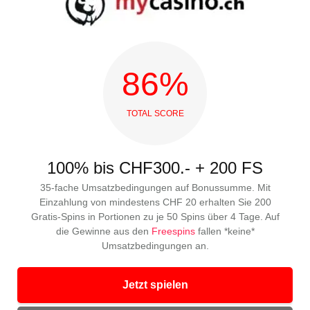
86%
TOTAL SCORE
100% bis CHF300.- + 200 FS
35-fache Umsatzbedingungen auf Bonussumme. Mit
Einzahlung von mindestens CHF 20 erhalten Sie 200
Gratis-Spins in Portionen zu je 50 Spins über 4 Tage. Auf
die Gewinne aus den
Freespins
fallen *keine*
Umsatzbedingungen an.
Jetzt spielen