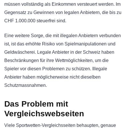
müssen vollständig als Einkommen versteuert werden. Im
Gegensatz zu Gewinnen von legalen Anbietern, die bis zu
CHF 1.000.000 steuerfrei sind.
Eine weitere Sorge, die mit illegalen Anbietern verbunden
ist, ist das erhöhte Risiko von Spielmanipulationen und
Geldwäscherei. Legale Anbieter in der Schweiz haben
Beschränkungen für ihre Wettmöglichkeiten, um die
Spieler vor diesen Problemen zu schützen. Illegale
Anbieter haben möglicherweise nicht dieselben
Schutzmassnahmen.
Das Problem mit
Vergleichswebseiten
Viele Sportwetten-Vergleichsseiten behaupten, genaue