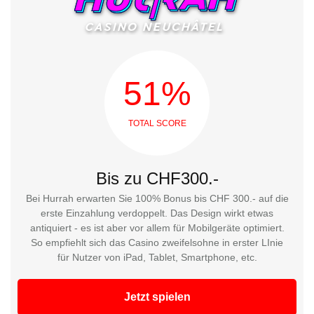
51%
TOTAL SCORE
Bis zu CHF300.-
Bei Hurrah erwarten Sie 100% Bonus bis CHF 300.- auf die
erste Einzahlung verdoppelt. Das Design wirkt etwas
antiquiert - es ist aber vor allem für Mobilgeräte optimiert.
So empfiehlt sich das Casino zweifelsohne in erster LInie
für Nutzer von iPad, Tablet, Smartphone, etc.
Jetzt spielen