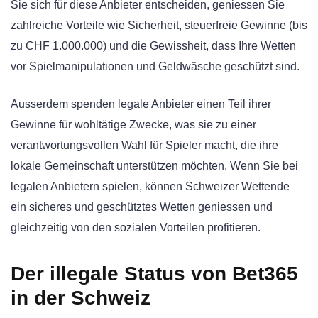
Sie sich für diese Anbieter entscheiden, geniessen Sie
zahlreiche Vorteile wie Sicherheit, steuerfreie Gewinne (bis
zu CHF 1.000.000) und die Gewissheit, dass Ihre Wetten
vor Spielmanipulationen und Geldwäsche geschützt sind.
Ausserdem spenden legale Anbieter einen Teil ihrer
Gewinne für wohltätige Zwecke, was sie zu einer
verantwortungsvollen Wahl für Spieler macht, die ihre
lokale Gemeinschaft unterstützen möchten. Wenn Sie bei
legalen Anbietern spielen, können Schweizer Wettende
ein sicheres und geschütztes Wetten geniessen und
gleichzeitig von den sozialen Vorteilen profitieren.
Der illegale Status von Bet365
in der Schweiz