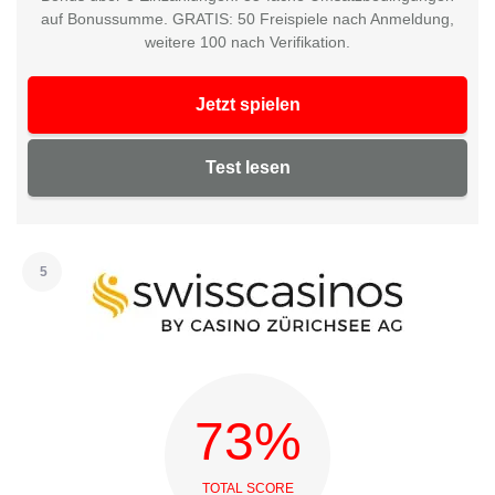
auf Bonussumme. GRATIS: 50 Freispiele nach Anmeldung,
weitere 100 nach Verifikation.
Jetzt spielen
Test lesen
5
73%
TOTAL SCORE