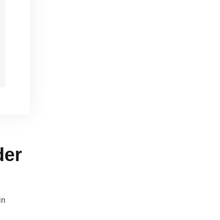
der
in