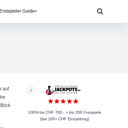
Erstspieler Guide<
r auf
1
ohe
Blick
100% bis CHF 700.- + bis 200 Freispiele
(bei 100+ CHF Einzahlung)