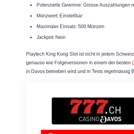
Potenzielle Gewinne: Grosse Auszahlungen 
Münzwert: Einstellbar
Maximaler Einsatz: 500 Münzen
Jackpot: Nein
Playtech King Kong Slot ist nicht in jedem Schweiz
genauso wie Folgeversionen in einem der besten
in Davos betrieben wird und in Tests regelmässig B