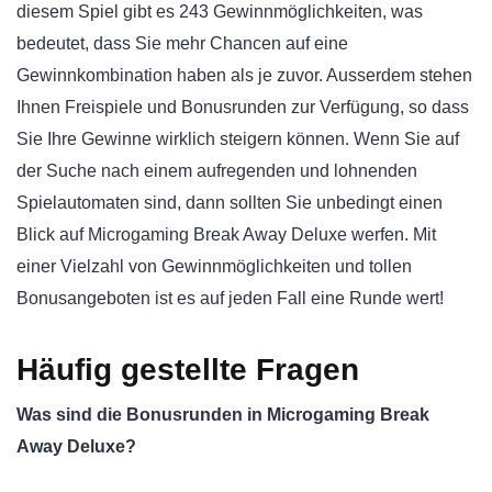
diesem Spiel gibt es 243 Gewinnmöglichkeiten, was
bedeutet, dass Sie mehr Chancen auf eine
Gewinnkombination haben als je zuvor. Ausserdem stehen
Ihnen Freispiele und Bonusrunden zur Verfügung, so dass
Sie Ihre Gewinne wirklich steigern können. Wenn Sie auf
der Suche nach einem aufregenden und lohnenden
Spielautomaten sind, dann sollten Sie unbedingt einen
Blick auf Microgaming Break Away Deluxe werfen. Mit
einer Vielzahl von Gewinnmöglichkeiten und tollen
Bonusangeboten ist es auf jeden Fall eine Runde wert!
Häufig gestellte Fragen
Was sind die Bonusrunden in Microgaming Break
Away Deluxe?