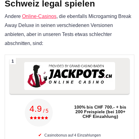
Schweiz legal spielen
Andere
Online-Casinos
, die ebenfalls Microgaming Break
Away Deluxe in seinen verschiedenen Versionen
anbieten, aber in unseren Tests etwas schlechter
abschnitten, sind:
1
4.9
100% bis CHF 700.- + bis
/ 5
200 Freispiele (bei 100+
CHF Einzahlung)
Casinobonus auf 4 Einzahlungen