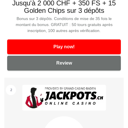
Jusqu'à 2 000 CHF + 350 FS + 15
Golden Chips sur 3 dépôts
Bonus sur 3 dépôts. Conditions de mise de 35 fois le
montant du bonus. GRATUIT : 50 tours gratuits après
inscription, 100 autres après vérification.
Play now!
Review
2