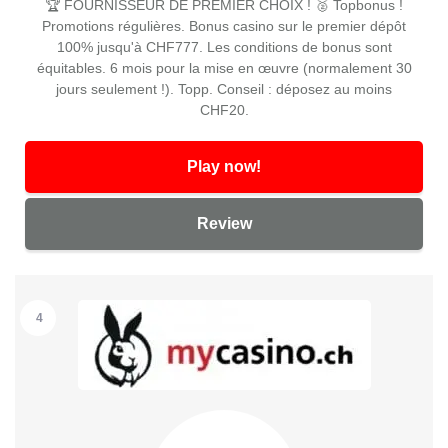
🏆 FOURNISSEUR DE PREMIER CHOIX ! 🥈 Topbonus !
Promotions régulières. Bonus casino sur le premier dépôt
100% jusqu'à CHF777. Les conditions de bonus sont
équitables. 6 mois pour la mise en œuvre (normalement 30
jours seulement !). Topp. Conseil : déposez au moins
CHF20.
Play now!
Review
4