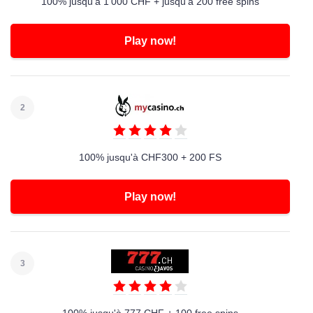
100% jusqu'à 1'000 CHF + jusqu'à 200 free spins
Play now!
2
100% jusqu'à CHF300 + 200 FS
Play now!
3
100% jusqu'à 777 CHF + 100 free spins