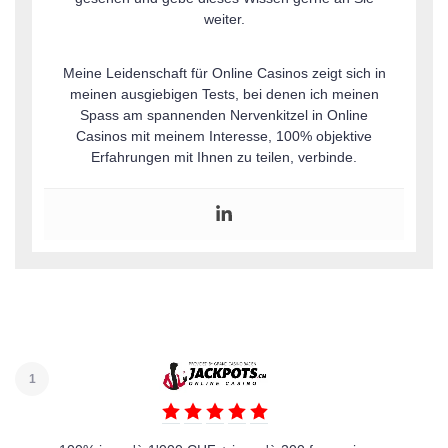
weiter.
Meine Leidenschaft für Online Casinos zeigt sich in
meinen ausgiebigen Tests, bei denen ich meinen
Spass am spannenden Nervenkitzel in Online
Casinos mit meinem Interesse, 100% objektive
Erfahrungen mit Ihnen zu teilen, verbinde.
1