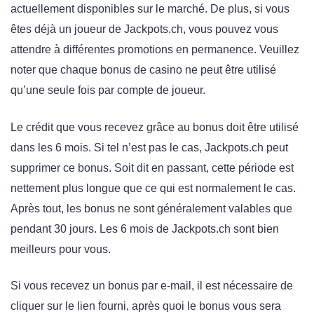
actuellement disponibles sur le marché. De plus, si vous
êtes déjà un joueur de Jackpots.ch, vous pouvez vous
attendre à différentes promotions en permanence. Veuillez
noter que chaque bonus de casino ne peut être utilisé
qu’une seule fois par compte de joueur.
Le crédit que vous recevez grâce au bonus doit être utilisé
dans les 6 mois. Si tel n’est pas le cas, Jackpots.ch peut
supprimer ce bonus. Soit dit en passant, cette période est
nettement plus longue que ce qui est normalement le cas.
Après tout, les bonus ne sont généralement valables que
pendant 30 jours. Les 6 mois de Jackpots.ch sont bien
meilleurs pour vous.
Si vous recevez un bonus par e-mail, il est nécessaire de
cliquer sur le lien fourni, après quoi le bonus vous sera