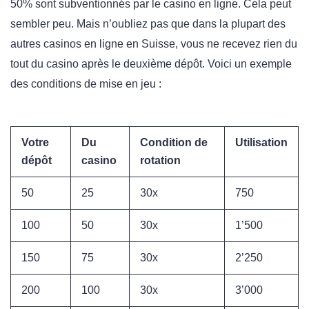
50% sont subventionnés par le casino en ligne. Cela peut
sembler peu. Mais n’oubliez pas que dans la plupart des
autres casinos en ligne en Suisse, vous ne recevez rien du
tout du casino après le deuxième dépôt. Voici un exemple
des conditions de mise en jeu :
Votre
Du
Condition de
Utilisation
dépôt
casino
rotation
50
25
30x
750
100
50
30x
1’500
150
75
30x
2’250
200
100
30x
3’000