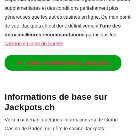
supplémentaires et des conditions partiellement plus
généreuses que les autres casinos en ligne. De mon point
de vue, Jackpots.ch est donc définitivement
l’une des
deux meilleures recommandations
parmi tous les
casinos en ligne de Suisse
.
► Jouer maintenant à Jackpots
Informations de base sur
Jackpots.ch
Voici maintenant quelques informations sur le Grand
Casino de Baden, qui gère le casino Jackpots :