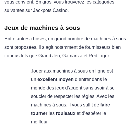
vous convient. En gros, vous trouverez les catégories
suivantes sur Jackpots Casino.
Jeux de machines à sous
Entre autres choses, un grand nombre de machines à sous
sont proposées. Il s’agit notamment de fournisseurs bien
connus tels que Grand Jeu, Gamanza et Red Tiger.
Jouer aux machines à sous en ligne est
un
excellent moyen
d’entrer dans le
monde des jeux d’argent sans avoir à se
soucier de respecter les règles. Avec les
machines à sous, il vous suffit de
faire
tourner
les
rouleaux
et d’espérer le
meilleur.