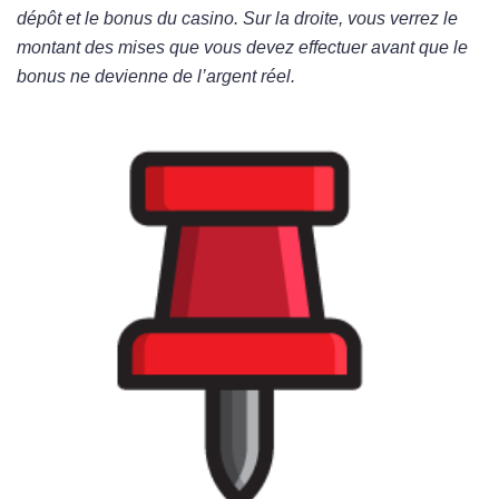
dépôt et le bonus du casino. Sur la droite, vous verrez le
montant des mises que vous devez effectuer avant que le
bonus ne devienne de l’argent réel.