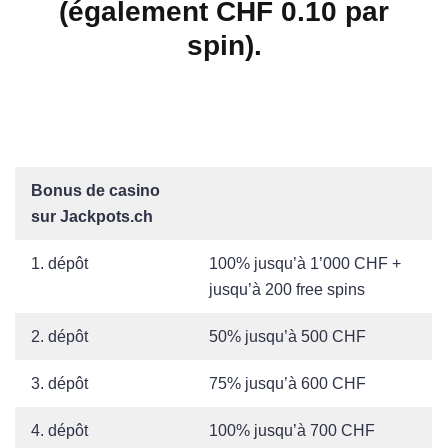
(également CHF 0.10 par
spin).
Bonus de casino
sur Jackpots.ch
1. dépôt
100% jusqu’à 1’000 CHF +
jusqu’à 200 free spins
2. dépôt
50% jusqu’à 500 CHF
3. dépôt
75% jusqu’à 600 CHF
4. dépôt
100% jusqu’à 700 CHF