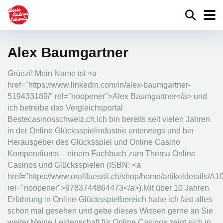
Alex Baumgartner
Grüezi! Mein Name ist <a
href="https://www.linkedin.com/in/alex-baumgartner-
519433189/" rel="noopener">Alex Baumgartner</a> und
ich betreibe das Vergleichsportal
Bestecasinosschweiz.ch.Ich bin bereits seit vielen Jahren
in der Online Glücksspielindustrie unterwegs und bin
Herausgeber des Glücksspiel und Online Casino
Kompendiums – einem Fachbuch zum Thema Online
Casinos und Glücksspielen (ISBN: <a
href="https://www.orellfuessli.ch/shop/home/artikeldetails/
rel="noopener">9783744864473</a>).Mit über 10 Jahren
Erfahrung in Online-Glücksspielbereich habe ich fast alles
schon mal gesehen und gebe dieses Wissen gerne an Sie
weiter.Meine Leidenschaft für Online Casinos zeigt sich in