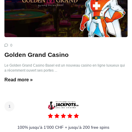
0
Golden Grand Casino
Le Golden Grand Casino Basel est un nouveau casino en ligne luxueux qui
a récemment ouvert ses portes ...
Read more »
1
100% jusqu'à 1'000 CHF + jusqu'à 200 free spins