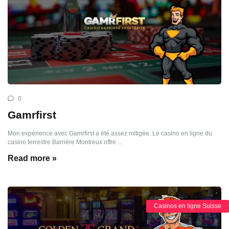
0
Gamrfirst
Mon expérience avec Gamrfirst a été assez mitigée. Le casino en ligne du
casino terrestre Barrière Montreux offre ...
Read more »
Casinos en ligne Suisse