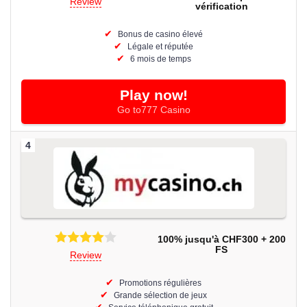
Review
vérification
Bonus de casino élevé
Légale et réputée
6 mois de temps
Play now!
Go to777 Casino
4
100% jusqu'à CHF300 + 200
FS
Review
Promotions régulières
Grande sélection de jeux