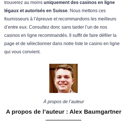
trouverez au moins
uniquement des casinos en ligne
légaux et autorisés en Suisse
. Nous mettons ces
fournisseurs à l’épreuve et recommandons les meilleurs
d’entre eux. Consultez donc sans tarder l’un de nos
casinos en ligne recommandés. Il suffit de faire défiler la
page et de sélectionner dans notre liste le casino en ligne
qui vous convient.
À propos de l’auteur
A propos de l’auteur : Alex Baumgartner