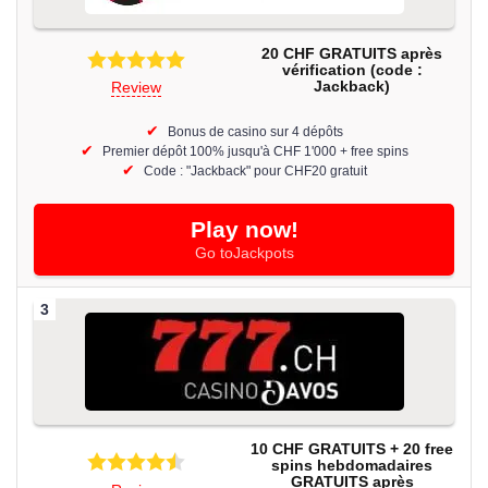
20 CHF GRATUITS après
vérification (code :
Jackback)
Review
Bonus de casino sur 4 dépôts
Premier dépôt 100% jusqu'à CHF 1'000 + free spins
Code : "Jackback" pour CHF20 gratuit
Play now!
Go toJackpots
3
10 CHF GRATUITS + 20 free
spins hebdomadaires
GRATUITS après