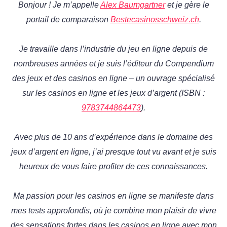
Bonjour ! Je m’appelle
Alex Baumgartner
et je gère le
portail de comparaison
Bestecasinosschweiz.ch
.
Je travaille dans l’industrie du jeu en ligne depuis de
nombreuses années et je suis l’éditeur du Compendium
des jeux et des casinos en ligne – un ouvrage spécialisé
sur les casinos en ligne et les jeux d’argent (ISBN :
9783744864473
).
Avec plus de 10 ans d’expérience dans le domaine des
jeux d’argent en ligne, j’ai presque tout vu avant et je suis
heureux de vous faire profiter de ces connaissances.
Ma passion pour les casinos en ligne se manifeste dans
mes tests approfondis, où je combine mon plaisir de vivre
des sensations fortes dans les casinos en ligne avec mon