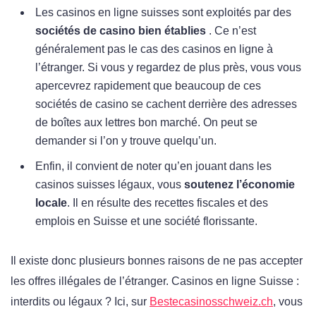
Les casinos en ligne suisses sont exploités par des
sociétés de casino bien établies
. Ce n’est
généralement pas le cas des casinos en ligne à
l’étranger. Si vous y regardez de plus près, vous vous
apercevrez rapidement que beaucoup de ces
sociétés de casino se cachent derrière des adresses
de boîtes aux lettres bon marché. On peut se
demander si l’on y trouve quelqu’un.
Enfin, il convient de noter qu’en jouant dans les
casinos suisses légaux, vous
soutenez l’économie
locale
. Il en résulte des recettes fiscales et des
emplois en Suisse et une société florissante.
Il existe donc plusieurs bonnes raisons de ne pas accepter
les offres illégales de l’étranger. Casinos en ligne Suisse :
interdits ou légaux ? Ici, sur
Bestecasinosschweiz.ch
, vous