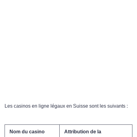
Les casinos en ligne légaux en Suisse sont les suivants :
Nom du casino
Attribution de la