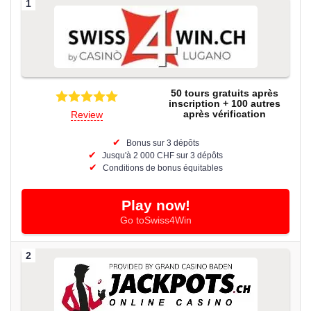
1
50 tours gratuits après
inscription + 100 autres
après vérification
Review
Bonus sur 3 dépôts
Jusqu'à 2 000 CHF sur 3 dépôts
Conditions de bonus équitables
Play now!
Go toSwiss4Win
2