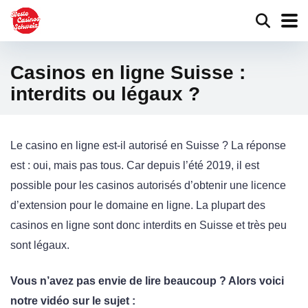
Casinos en ligne Suisse :
interdits ou légaux ?
Le casino en ligne est-il autorisé en Suisse ? La réponse
est : oui, mais pas tous. Car depuis l’été 2019, il est
possible pour les casinos autorisés d’obtenir une licence
d’extension pour le domaine en ligne. La plupart des
casinos en ligne sont donc interdits en Suisse et très peu
sont légaux.
Vous n’avez pas envie de lire beaucoup ? Alors voici
notre vidéo sur le sujet :