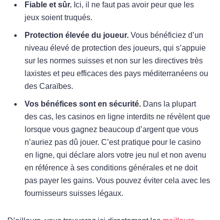
Fiable et sûr.
Ici, il ne faut pas avoir peur que les
jeux soient truqués.
Protection élevée du joueur.
Vous bénéficiez d’un
niveau élevé de protection des joueurs, qui s’appuie
sur les normes suisses et non sur les directives très
laxistes et peu efficaces des pays méditerranéens ou
des Caraïbes.
Vos bénéfices sont en sécurité.
Dans la plupart
des cas, les casinos en ligne interdits ne révèlent que
lorsque vous gagnez beaucoup d’argent que vous
n’auriez pas dû jouer. C’est pratique pour le casino
en ligne, qui déclare alors votre jeu nul et non avenu
en référence à ses conditions générales et ne doit
pas payer les gains. Vous pouvez éviter cela avec les
fournisseurs suisses légaux.