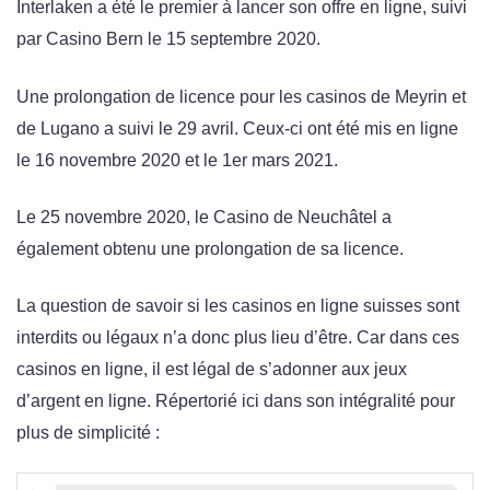
Interlaken a été le premier à lancer son offre en ligne, suivi
par Casino Bern le 15 septembre 2020.
Une prolongation de licence pour les casinos de Meyrin et
de Lugano a suivi le 29 avril. Ceux-ci ont été mis en ligne
le 16 novembre 2020 et le 1er mars 2021.
Le 25 novembre 2020, le Casino de Neuchâtel a
également obtenu une prolongation de sa licence.
La question de savoir si les casinos en ligne suisses sont
interdits ou légaux n’a donc plus lieu d’être. Car dans ces
casinos en ligne, il est légal de s’adonner aux jeux
d’argent en ligne. Répertorié ici dans son intégralité pour
plus de simplicité :