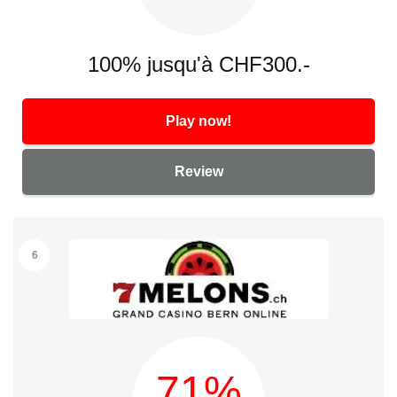
100% jusqu'à CHF300.-
Play now!
Review
6
71%