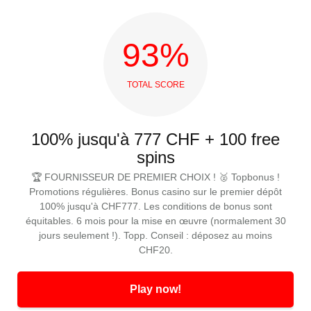
93%
TOTAL SCORE
100% jusqu'à 777 CHF + 100 free
spins
🏆 FOURNISSEUR DE PREMIER CHOIX ! 🥈 Topbonus !
Promotions régulières. Bonus casino sur le premier dépôt
100% jusqu'à CHF777. Les conditions de bonus sont
équitables. 6 mois pour la mise en œuvre (normalement 30
jours seulement !). Topp. Conseil : déposez au moins
CHF20.
Play now!