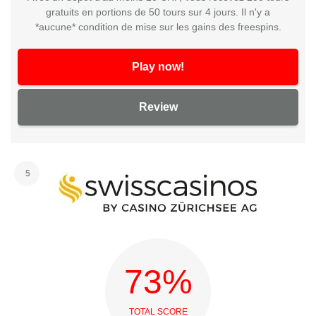
gratuits en portions de 50 tours sur 4 jours. Il n'y a
*aucune* condition de mise sur les gains des freespins.
Play now!
Review
5
73%
TOTAL SCORE