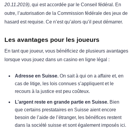
20.11.2019)
, qui est accordée par le Conseil fédéral. En
outre, l’autorisation de la Commission fédérale des jeux de
hasard est requise. Ce n’est qu’alors qu’il peut démarrer.
Les avantages pour les joueurs
En tant que joueur, vous bénéficiez de plusieurs avantages
lorsque vous jouez dans un casino en ligne légal :
Adresse en Suisse.
On sait à qui on a affaire et, en
cas de litige, les lois connues s’appliquent et le
recours à la justice est peu coûteux.
L’argent reste en grande partie en Suisse.
Bien
que certains prestataires en Suisse aient encore
besoin de l’aide de l’étranger, les bénéfices restent
dans la société suisse et sont également imposés ici.