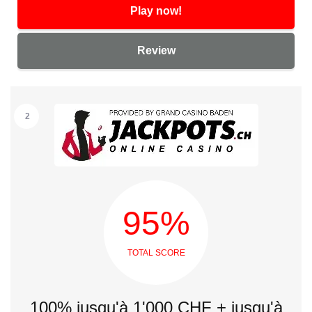
Play now!
Review
2
95%
TOTAL SCORE
100% jusqu'à 1'000 CHF + jusqu'à