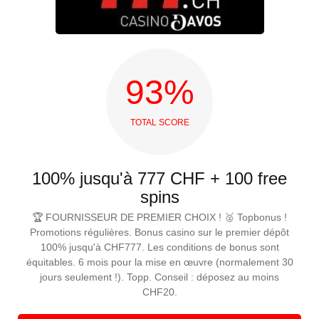
93%
TOTAL SCORE
100% jusqu'à 777 CHF + 100 free
spins
🏆 FOURNISSEUR DE PREMIER CHOIX ! 🥈 Topbonus !
Promotions régulières. Bonus casino sur le premier dépôt
100% jusqu'à CHF777. Les conditions de bonus sont
équitables. 6 mois pour la mise en œuvre (normalement 30
jours seulement !). Topp. Conseil : déposez au moins
CHF20.