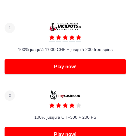
1
100% jusqu'à 1'000 CHF + jusqu'à 200 free spins
Play now!
2
100% jusqu'à CHF300 + 200 FS
Play now!