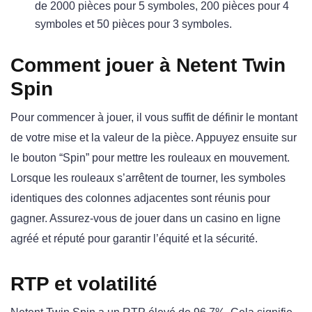
de 2000 pièces pour 5 symboles, 200 pièces pour 4
symboles et 50 pièces pour 3 symboles.
Comment jouer à Netent Twin
Spin
Pour commencer à jouer, il vous suffit de définir le montant
de votre mise et la valeur de la pièce. Appuyez ensuite sur
le bouton “Spin” pour mettre les rouleaux en mouvement.
Lorsque les rouleaux s’arrêtent de tourner, les symboles
identiques des colonnes adjacentes sont réunis pour
gagner. Assurez-vous de jouer dans un casino en ligne
agréé et réputé pour garantir l’équité et la sécurité.
RTP et volatilité