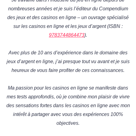
nombreuses années et je suis l’éditeur du Compendium
des jeux et des casinos en ligne – un ouvrage spécialisé
sur les casinos en ligne et les jeux d’argent (ISBN :
9783744864473
).
Avec plus de 10 ans d’expérience dans le domaine des
jeux d’argent en ligne, j’ai presque tout vu avant et je suis
heureux de vous faire profiter de ces connaissances.
Ma passion pour les casinos en ligne se manifeste dans
mes tests approfondis, où je combine mon plaisir de vivre
des sensations fortes dans les casinos en ligne avec mon
intérêt à partager avec vous des expériences 100%
objectives.