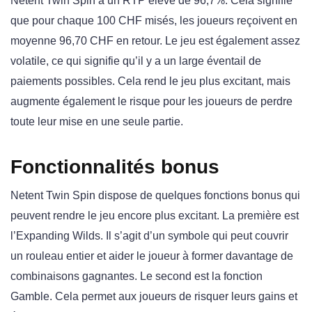
Netent Twin Spin a un RTP élevé de 96,7%. Cela signifie
que pour chaque 100 CHF misés, les joueurs reçoivent en
moyenne 96,70 CHF en retour. Le jeu est également assez
volatile, ce qui signifie qu’il y a un large éventail de
paiements possibles. Cela rend le jeu plus excitant, mais
augmente également le risque pour les joueurs de perdre
toute leur mise en une seule partie.
Fonctionnalités bonus
Netent Twin Spin dispose de quelques fonctions bonus qui
peuvent rendre le jeu encore plus excitant. La première est
l’Expanding Wilds. Il s’agit d’un symbole qui peut couvrir
un rouleau entier et aider le joueur à former davantage de
combinaisons gagnantes. Le second est la fonction
Gamble. Cela permet aux joueurs de risquer leurs gains et