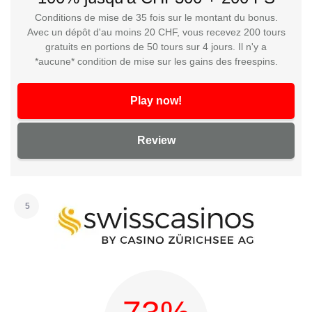
Conditions de mise de 35 fois sur le montant du bonus.
Avec un dépôt d'au moins 20 CHF, vous recevez 200 tours
gratuits en portions de 50 tours sur 4 jours. Il n'y a
*aucune* condition de mise sur les gains des freespins.
Play now!
Review
5