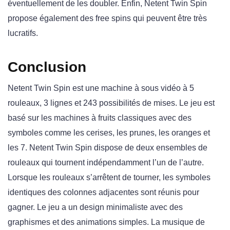
éventuellement de les doubler. Enfin, Netent Twin Spin
propose également des free spins qui peuvent être très
lucratifs.
Conclusion
Netent Twin Spin est une machine à sous vidéo à 5
rouleaux, 3 lignes et 243 possibilités de mises. Le jeu est
basé sur les machines à fruits classiques avec des
symboles comme les cerises, les prunes, les oranges et
les 7. Netent Twin Spin dispose de deux ensembles de
rouleaux qui tournent indépendamment l’un de l’autre.
Lorsque les rouleaux s’arrêtent de tourner, les symboles
identiques des colonnes adjacentes sont réunis pour
gagner. Le jeu a un design minimaliste avec des
graphismes et des animations simples. La musique de