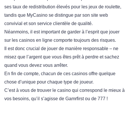
ses taux de redistribution élevés pour les jeux de roulette,
tandis que MyCasino se distingue par son site web
convivial et son service clientèle de qualité.
Néanmoins, il est important de garder à l’esprit que jouer
sur les casinos en ligne comporte toujours des risques.
Il est donc crucial de jouer de manière responsable – ne
misez que l’argent que vous êtes prêt à perdre et sachez
quand vous devez vous arrêter.
En fin de compte, chacun de ces casinos offre quelque
chose d’unique pour chaque type de joueur.
C’est à vous de trouver le casino qui correspond le mieux à
vos besoins, qu’il s’agisse de Gamrfirst ou de 777 !