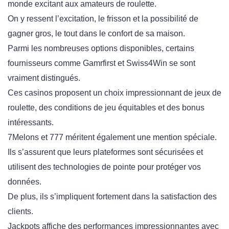
monde excitant aux amateurs de roulette.
On y ressent l’excitation, le frisson et la possibilité de
gagner gros, le tout dans le confort de sa maison.
Parmi les nombreuses options disponibles, certains
fournisseurs comme Gamrfirst et Swiss4Win se sont
vraiment distingués.
Ces casinos proposent un choix impressionnant de jeux de
roulette, des conditions de jeu équitables et des bonus
intéressants.
7Melons et 777 méritent également une mention spéciale.
Ils s’assurent que leurs plateformes sont sécurisées et
utilisent des technologies de pointe pour protéger vos
données.
De plus, ils s’impliquent fortement dans la satisfaction des
clients.
Jackpots affiche des performances impressionnantes avec