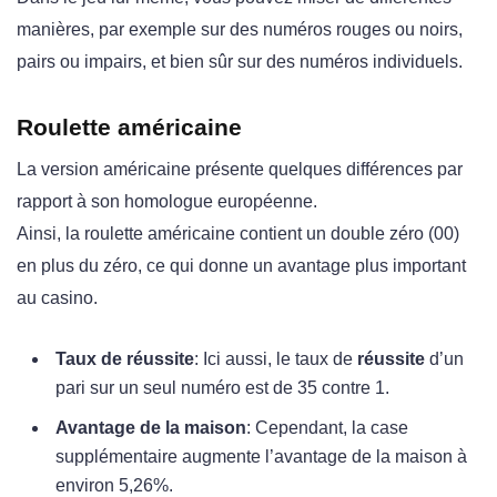
manières, par exemple sur des numéros rouges ou noirs,
pairs ou impairs, et bien sûr sur des numéros individuels.
Roulette américaine
La version américaine présente quelques différences par
rapport à son homologue européenne.
Ainsi, la roulette américaine contient un double zéro (00)
en plus du zéro, ce qui donne un avantage plus important
au casino.
Taux de réussite
: Ici aussi, le taux de
réussite
d’un
pari sur un seul numéro est de 35 contre 1.
Avantage de la maison
: Cependant, la case
supplémentaire augmente l’avantage de la maison à
environ 5,26%.