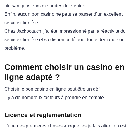
utilisant plusieurs méthodes différentes.
Enfin, aucun bon casino ne peut se passer d’un excellent
service clientèle.
Chez Jackpots.ch, j’ai été impressionné par la réactivité du
service clientèle et sa disponibilité pour toute demande ou
problème.
Comment choisir un casino en
ligne adapté ?
Choisir le bon casino en ligne peut être un défi.
Il y a de nombreux facteurs à prendre en compte.
Licence et réglementation
L’une des premières choses auxquelles je fais attention est