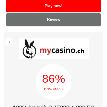
Play now!
Review
4
86%
TOTAL SCORE