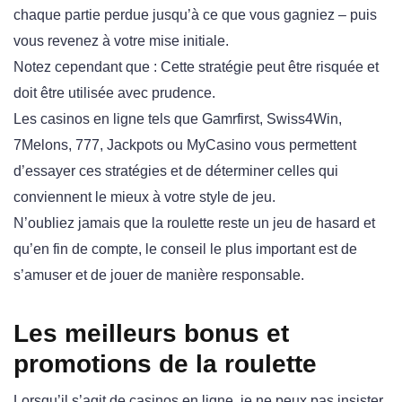
chaque partie perdue jusqu’à ce que vous gagniez – puis
vous revenez à votre mise initiale.
Notez cependant que : Cette stratégie peut être risquée et
doit être utilisée avec prudence.
Les casinos en ligne tels que Gamrfirst, Swiss4Win,
7Melons, 777, Jackpots ou MyCasino vous permettent
d’essayer ces stratégies et de déterminer celles qui
conviennent le mieux à votre style de jeu.
N’oubliez jamais que la roulette reste un jeu de hasard et
qu’en fin de compte, le conseil le plus important est de
s’amuser et de jouer de manière responsable.
Les meilleurs bonus et
promotions de la roulette
Lorsqu’il s’agit de casinos en ligne, je ne peux pas insister