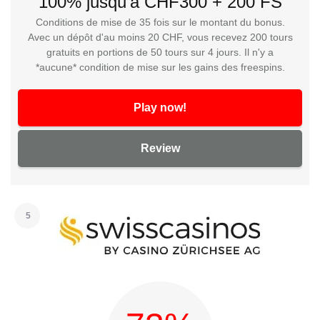
100% jusqu'à CHF300 + 200 FS
Conditions de mise de 35 fois sur le montant du bonus.
Avec un dépôt d'au moins 20 CHF, vous recevez 200 tours
gratuits en portions de 50 tours sur 4 jours. Il n'y a
*aucune* condition de mise sur les gains des freespins.
Play now!
Review
5