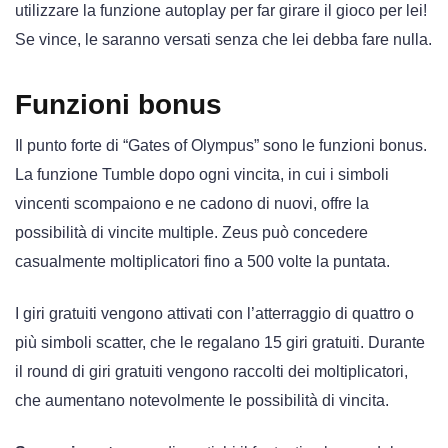
utilizzare la funzione autoplay per far girare il gioco per lei!
Se vince, le saranno versati senza che lei debba fare nulla.
Funzioni bonus
Il punto forte di “Gates of Olympus” sono le funzioni bonus.
La funzione Tumble dopo ogni vincita, in cui i simboli
vincenti scompaiono e ne cadono di nuovi, offre la
possibilità di vincite multiple. Zeus può concedere
casualmente moltiplicatori fino a 500 volte la puntata.
I giri gratuiti vengono attivati con l’atterraggio di quattro o
più simboli scatter, che le regalano 15 giri gratuiti. Durante
il round di giri gratuiti vengono raccolti dei moltiplicatori,
che aumentano notevolmente le possibilità di vincita.