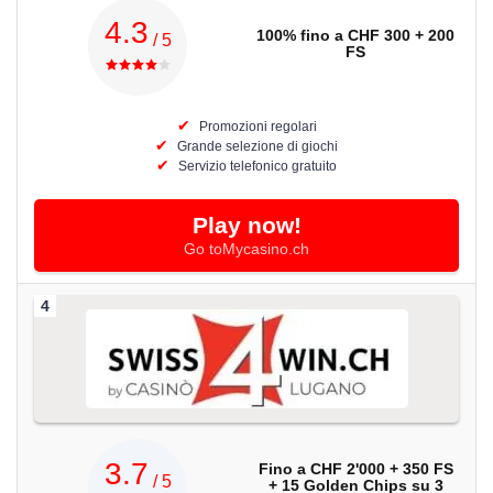
4.3
100% fino a CHF 300 + 200
/ 5
FS
Promozioni regolari
Grande selezione di giochi
Servizio telefonico gratuito
Play now!
Go toMycasino.ch
4
3.7
Fino a CHF 2'000 + 350 FS
/ 5
+ 15 Golden Chips su 3