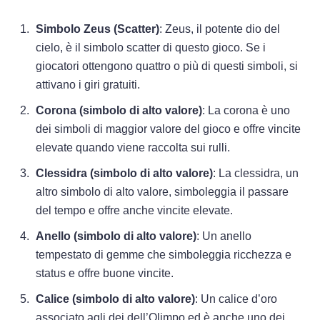
Simbolo Zeus (Scatter)
: Zeus, il potente dio del
cielo, è il simbolo scatter di questo gioco. Se i
giocatori ottengono quattro o più di questi simboli, si
attivano i giri gratuiti.
Corona (simbolo di alto valore)
: La corona è uno
dei simboli di maggior valore del gioco e offre vincite
elevate quando viene raccolta sui rulli.
Clessidra (simbolo di alto valore)
: La clessidra, un
altro simbolo di alto valore, simboleggia il passare
del tempo e offre anche vincite elevate.
Anello (simbolo di alto valore)
: Un anello
tempestato di gemme che simboleggia ricchezza e
status e offre buone vincite.
Calice (simbolo di alto valore)
: Un calice d’oro
associato agli dei dell’Olimpo ed è anche uno dei