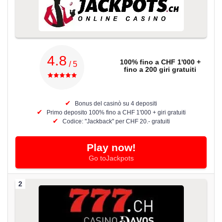
4.8
100% fino a CHF 1'000 +
/ 5
fino a 200 giri gratuiti
Bonus del casinò su 4 depositi
Primo deposito 100% fino a CHF 1'000 + giri gratuiti
Codice: "Jackback" per CHF 20.- gratuiti
Play now!
Go toJackpots
2