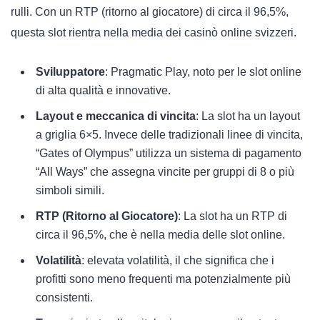
rulli. Con un RTP (ritorno al giocatore) di circa il 96,5%,
questa slot rientra nella media dei casinò online svizzeri.
Sviluppatore
: Pragmatic Play, noto per le slot online
di alta qualità e innovative.
Layout e meccanica di vincita
: La slot ha un layout
a griglia 6×5. Invece delle tradizionali linee di vincita,
“Gates of Olympus” utilizza un sistema di pagamento
“All Ways” che assegna vincite per gruppi di 8 o più
simboli simili.
RTP (Ritorno al Giocatore)
: La slot ha un RTP di
circa il 96,5%, che è nella media delle slot online.
Volatilità
: elevata volatilità, il che significa che i
profitti sono meno frequenti ma potenzialmente più
consistenti.