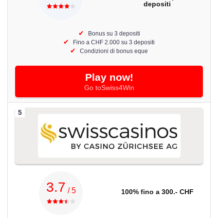
depositi
Bonus su 3 depositi
Fino a CHF 2.000 su 3 depositi
Condizioni di bonus eque
Play now!
Go toSwiss4Win
5
3.7
/ 5
100% fino a 300.- CHF