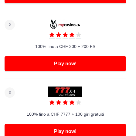
2
100% fino a CHF 300 + 200 FS
Play now!
3
100% fino a CHF 7777 + 100 giri gratuiti
Play now!