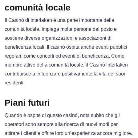
comunità locale
Il Casinò di Interlaken è una parte importante della
comunità locale. Impiega molte persone del posto e
sostiene diverse organizzazioni e associazioni di
beneficenza locali. Il casinò ospita anche eventi pubblici
regolari, come concerti ed eventi di beneficenza. Come
membro attivo della comunità locale, il Casinò Interlaken
contribuisce a influenzare positivamente la vita dei suoi
residenti.
Piani futuri
Quando è ospite di questo casinò, nota subito che gli
operatori sono sempre alla ricerca di nuovi modi per
attirare i clienti e offrire loro un’esperienza ancora migliore.