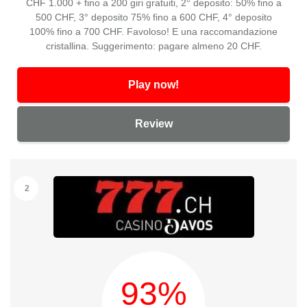
CHF 1.000 + fino a 200 giri gratuiti, 2° deposito: 50% fino a
500 CHF, 3° deposito 75% fino a 600 CHF, 4° deposito
100% fino a 700 CHF. Favoloso! E una raccomandazione
cristallina. Suggerimento: pagare almeno 20 CHF.
Play now!
Review
2
93%