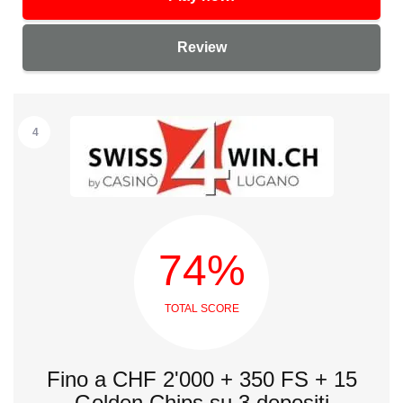
Review
4
74%
TOTAL SCORE
Fino a CHF 2'000 + 350 FS + 15
Golden Chips su 3 depositi