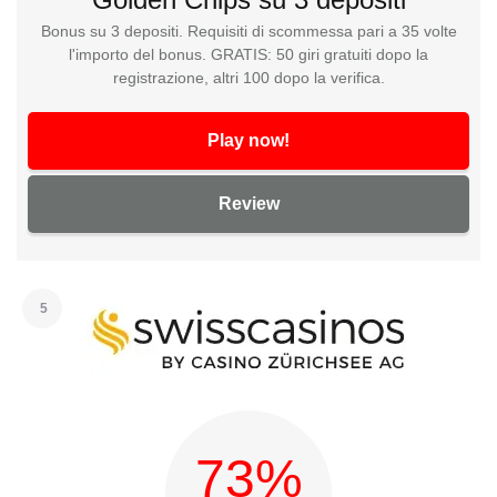
Bonus su 3 depositi. Requisiti di scommessa pari a 35 volte
l'importo del bonus. GRATIS: 50 giri gratuiti dopo la
registrazione, altri 100 dopo la verifica.
Play now!
Review
5
73%