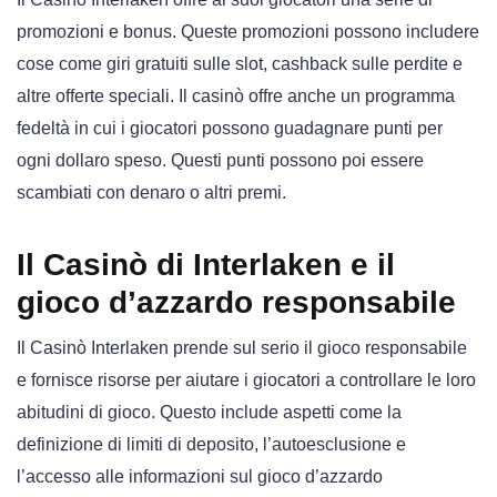
promozioni e bonus. Queste promozioni possono includere
cose come giri gratuiti sulle slot, cashback sulle perdite e
altre offerte speciali. Il casinò offre anche un programma
fedeltà in cui i giocatori possono guadagnare punti per
ogni dollaro speso. Questi punti possono poi essere
scambiati con denaro o altri premi.
Il Casinò di Interlaken e il
gioco d’azzardo responsabile
Il Casinò Interlaken prende sul serio il gioco responsabile
e fornisce risorse per aiutare i giocatori a controllare le loro
abitudini di gioco. Questo include aspetti come la
definizione di limiti di deposito, l’autoesclusione e
l’accesso alle informazioni sul gioco d’azzardo