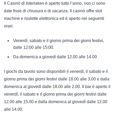
Il Casinò di Interlaken è aperto tutto l’anno, non ci sono
date fisse di chiusura o di vacanza. Il casinò offre slot
machine e roulette elettronica ed è aperto nei seguenti
orari:
Venerdì, sabato e il giorno prima dei giorni festivi,
dalle 12:00 alle 15:00.
Da domenica a giovedì dalle 12.00 alle 14.00
I giochi da tavolo sono disponibili il venerdì, il sabato e il
giorno prima dei giorni festivi dalle 18.00 alle 3.00 e dalla
domenica al giovedì dalle 18.00 alle 2.00. Il bar è aperto il
venerdì, il sabato e il giorno prima dei giorni festivi dalle
12.00 alle 15.00 e dalla domenica al giovedì dalle 12.00
alle 14.00.