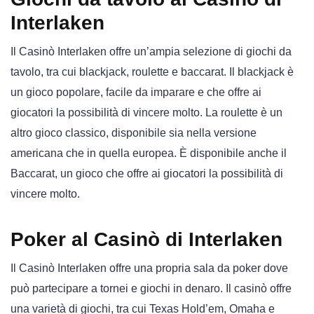
Interlaken
Il Casinò Interlaken offre un’ampia selezione di giochi da
tavolo, tra cui blackjack, roulette e baccarat. Il blackjack è
un gioco popolare, facile da imparare e che offre ai
giocatori la possibilità di vincere molto. La roulette è un
altro gioco classico, disponibile sia nella versione
americana che in quella europea. È disponibile anche il
Baccarat, un gioco che offre ai giocatori la possibilità di
vincere molto.
Poker al Casinò di Interlaken
Il Casinò Interlaken offre una propria sala da poker dove
può partecipare a tornei e giochi in denaro. Il casinò offre
una varietà di giochi, tra cui Texas Hold’em, Omaha e