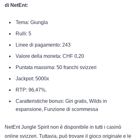
di NetEnt:
Tema: Giungla
Rulli: 5
Linee di pagamento: 243
Valore della moneta: CHF 0,20
Puntata massima: 50 franchi svizzeri
Jackpot: 5000x
RTP: 96,47%.
Caratteristiche bonus: Giri gratis, Wilds in
espansione, Funzione di scommessa
NetEnt Jungle Spirit non è disponibile in tutti i casinò
online svizzeri. Tuttavia, può trovare il gioco originale e le