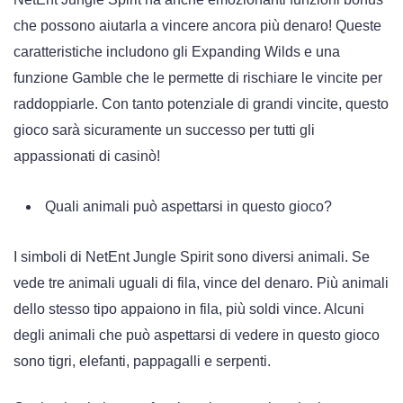
che possono aiutarla a vincere ancora più denaro! Queste
caratteristiche includono gli Expanding Wilds e una
funzione Gamble che le permette di rischiare le vincite per
raddoppiarle. Con tanto potenziale di grandi vincite, questo
gioco sarà sicuramente un successo per tutti gli
appassionati di casinò!
Quali animali può aspettarsi in questo gioco?
I simboli di NetEnt Jungle Spirit sono diversi animali. Se
vede tre animali uguali di fila, vince del denaro. Più animali
dello stesso tipo appaiono in fila, più soldi vince. Alcuni
degli animali che può aspettarsi di vedere in questo gioco
sono tigri, elefanti, pappagalli e serpenti.