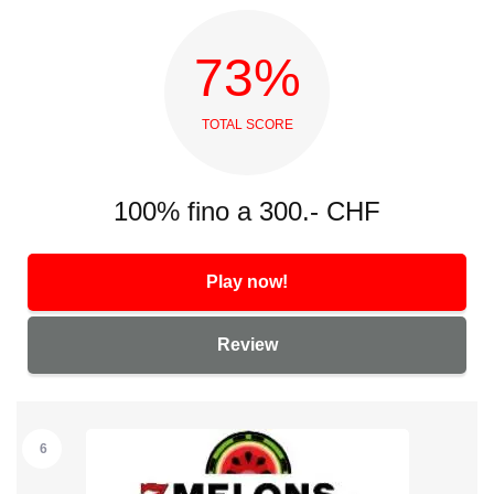
73%
TOTAL SCORE
100% fino a 300.- CHF
Play now!
Review
6