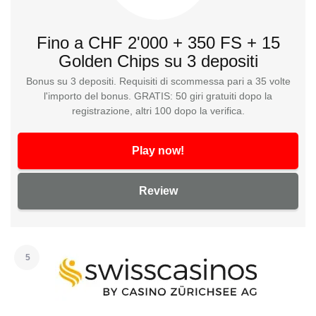
Fino a CHF 2'000 + 350 FS + 15
Golden Chips su 3 depositi
Bonus su 3 depositi. Requisiti di scommessa pari a 35 volte
l'importo del bonus. GRATIS: 50 giri gratuiti dopo la
registrazione, altri 100 dopo la verifica.
Play now!
Review
5