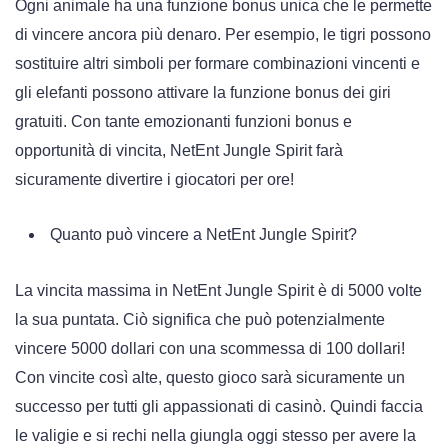
Ogni animale ha una funzione bonus unica che le permette
di vincere ancora più denaro. Per esempio, le tigri possono
sostituire altri simboli per formare combinazioni vincenti e
gli elefanti possono attivare la funzione bonus dei giri
gratuiti. Con tante emozionanti funzioni bonus e
opportunità di vincita, NetEnt Jungle Spirit farà
sicuramente divertire i giocatori per ore!
Quanto può vincere a NetEnt Jungle Spirit?
La vincita massima in NetEnt Jungle Spirit è di 5000 volte
la sua puntata. Ciò significa che può potenzialmente
vincere 5000 dollari con una scommessa di 100 dollari!
Con vincite così alte, questo gioco sarà sicuramente un
successo per tutti gli appassionati di casinò. Quindi faccia
le valigie e si rechi nella giungla oggi stesso per avere la