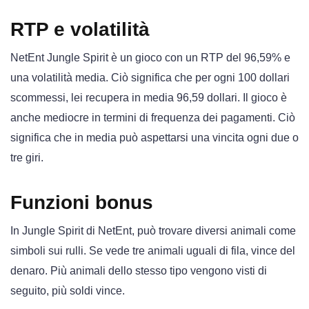
RTP e volatilità
NetEnt Jungle Spirit è un gioco con un RTP del 96,59% e
una volatilità media. Ciò significa che per ogni 100 dollari
scommessi, lei recupera in media 96,59 dollari. Il gioco è
anche mediocre in termini di frequenza dei pagamenti. Ciò
significa che in media può aspettarsi una vincita ogni due o
tre giri.
Funzioni bonus
In Jungle Spirit di NetEnt, può trovare diversi animali come
simboli sui rulli. Se vede tre animali uguali di fila, vince del
denaro. Più animali dello stesso tipo vengono visti di
seguito, più soldi vince.