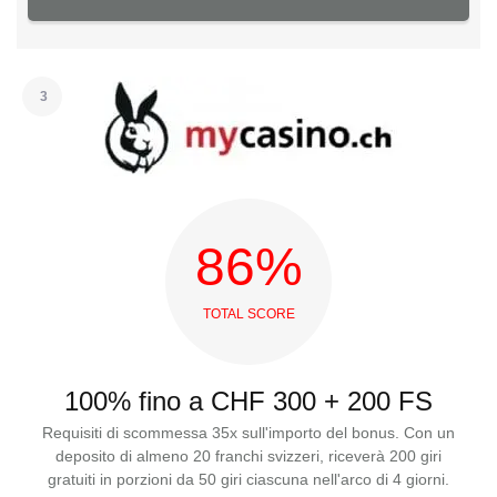
3
86%
TOTAL SCORE
100% fino a CHF 300 + 200 FS
Requisiti di scommessa 35x sull'importo del bonus. Con un
deposito di almeno 20 franchi svizzeri, riceverà 200 giri
gratuiti in porzioni da 50 giri ciascuna nell'arco di 4 giorni.