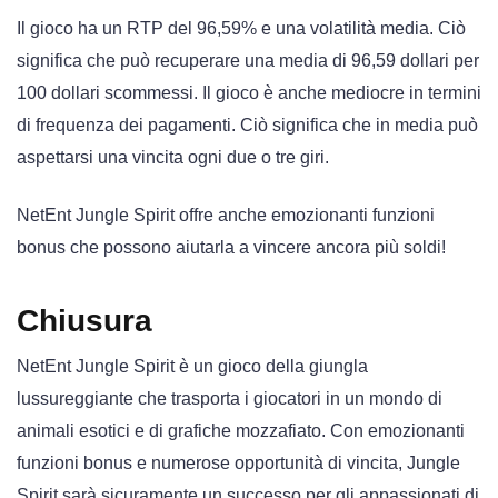
Il gioco ha un RTP del 96,59% e una volatilità media. Ciò
significa che può recuperare una media di 96,59 dollari per
100 dollari scommessi. Il gioco è anche mediocre in termini
di frequenza dei pagamenti. Ciò significa che in media può
aspettarsi una vincita ogni due o tre giri.
NetEnt Jungle Spirit offre anche emozionanti funzioni
bonus che possono aiutarla a vincere ancora più soldi!
Chiusura
NetEnt Jungle Spirit è un gioco della giungla
lussureggiante che trasporta i giocatori in un mondo di
animali esotici e di grafiche mozzafiato. Con emozionanti
funzioni bonus e numerose opportunità di vincita, Jungle
Spirit sarà sicuramente un successo per gli appassionati di