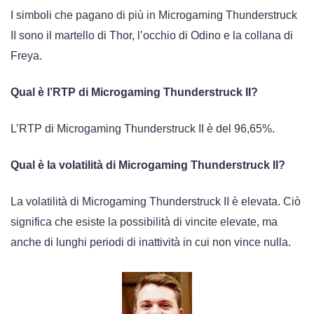
I simboli che pagano di più in Microgaming Thunderstruck
II sono il martello di Thor, l’occhio di Odino e la collana di
Freya.
Qual è l’RTP di Microgaming Thunderstruck II?
L’RTP di Microgaming Thunderstruck II è del 96,65%.
Qual è la volatilità di Microgaming Thunderstruck II?
La volatilità di Microgaming Thunderstruck II è elevata. Ciò
significa che esiste la possibilità di vincite elevate, ma
anche di lunghi periodi di inattività in cui non vince nulla.