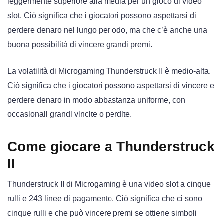
leggermente superiore alla media per un gioco di video
slot. Ciò significa che i giocatori possono aspettarsi di
perdere denaro nel lungo periodo, ma che c’è anche una
buona possibilità di vincere grandi premi.
La volatilità di Microgaming Thunderstruck II è medio-alta.
Ciò significa che i giocatori possono aspettarsi di vincere e
perdere denaro in modo abbastanza uniforme, con
occasionali grandi vincite o perdite.
Come giocare a Thunderstruck
II
Thunderstruck II di Microgaming è una video slot a cinque
rulli e 243 linee di pagamento. Ciò significa che ci sono
cinque rulli e che può vincere premi se ottiene simboli