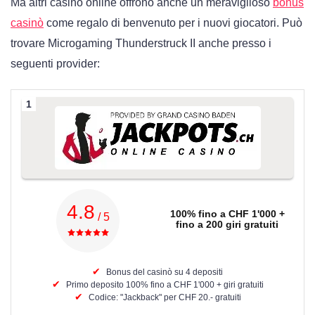
Ma altri casinò online offrono anche un meraviglioso
bonus
casinò
come regalo di benvenuto per i nuovi giocatori. Può
trovare Microgaming Thunderstruck II anche presso i
seguenti provider:
1
4.8
100% fino a CHF 1'000 +
/ 5
fino a 200 giri gratuiti
Bonus del casinò su 4 depositi
Primo deposito 100% fino a CHF 1'000 + giri gratuiti
Codice: "Jackback" per CHF 20.- gratuiti