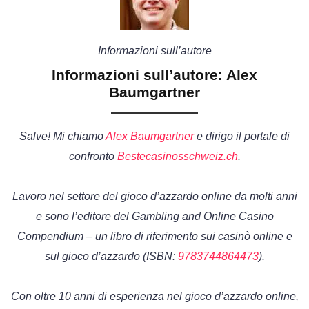
Informazioni sull’autore
Informazioni sull’autore: Alex
Baumgartner
Salve! Mi chiamo
Alex Baumgartner
e dirigo il portale di
confronto
Bestecasinosschweiz.ch
.
Lavoro nel settore del gioco d’azzardo online da molti anni
e sono l’editore del Gambling and Online Casino
Compendium – un libro di riferimento sui casinò online e
sul gioco d’azzardo (ISBN:
9783744864473
).
Con oltre 10 anni di esperienza nel gioco d’azzardo online,