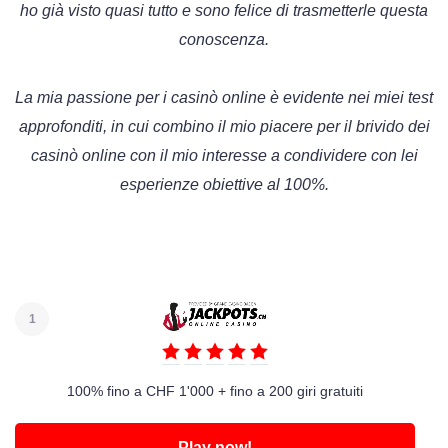
ho già visto quasi tutto e sono felice di trasmetterle questa
conoscenza.
La mia passione per i casinò online è evidente nei miei test
approfonditi, in cui combino il mio piacere per il brivido dei
casinò online con il mio interesse a condividere con lei
esperienze obiettive al 100%.
1
100% fino a CHF 1'000 + fino a 200 giri gratuiti
Play now!