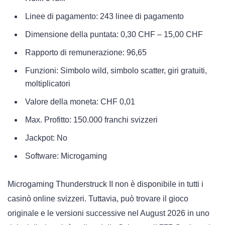
Linee di pagamento: 243 linee di pagamento
Dimensione della puntata: 0,30 CHF – 15,00 CHF
Rapporto di remunerazione: 96,65
Funzioni: Simbolo wild, simbolo scatter, giri gratuiti,
moltiplicatori
Valore della moneta: CHF 0,01
Max. Profitto: 150.000 franchi svizzeri
Jackpot: No
Software: Microgaming
Microgaming Thunderstruck II non è disponibile in tutti i
casinò online svizzeri. Tuttavia, può trovare il gioco
originale e le versioni successive nel August 2026 in uno