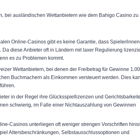
en, bei ausländischen Wettanbietern wie dem Bahigo Casino zu 
egalen Online-Casinos gibt es keine Garantie, dass Spieler/innen
 Da diese Anbieter oft in Ländern mit laxer Regulierung lizenzie
 wenn es zu Problemen kommt.
izer Wettanbietern, bei denen der Freibetrag für Gewinne 1.0
chen Buchmachern als Einkommen versteuert werden. Dies ka
 führen.
ieter in der Regel ihre Glücksspiellizenzen und Gerichtsbarkeit
innen schwierig, im Falle einer Nichtauszahlung von Gewinnen
line-Casinos unterliegen oft weniger strengen Vorschriften hinsi
spiel Altersbeschränkungen, Selbstausschlussoptionen und