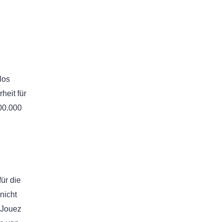
los
heit für
000.000
ür die
nicht
 Jouez