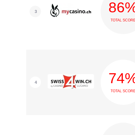
86
3
TOTAL SCOR
74
4
TOTAL SCOR