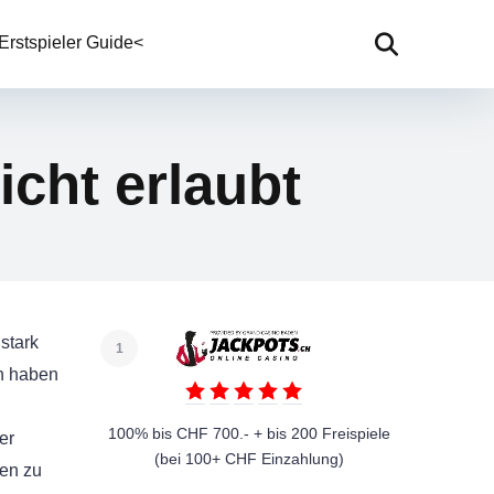
Erstspieler Guide<
icht erlaubt
stark
1
en haben
100% bis CHF 700.- + bis 200 Freispiele
er
(bei 100+ CHF Einzahlung)
nen zu