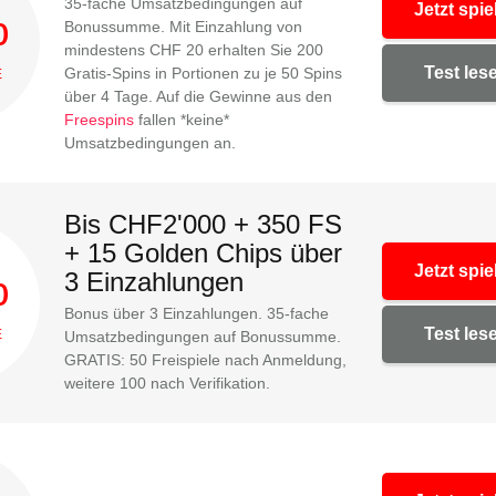
35-fache Umsatzbedingungen auf
%
Jetzt spie
Bonussumme. Mit Einzahlung von
mindestens CHF 20 erhalten Sie 200
Test les
Gratis-Spins in Portionen zu je 50 Spins
E
über 4 Tage. Auf die Gewinne aus den
Freespins
fallen *keine*
Umsatzbedingungen an.
Bis CHF2'000 + 350 FS
+ 15 Golden Chips über
%
Jetzt spie
3 Einzahlungen
Bonus über 3 Einzahlungen. 35-fache
Test les
E
Umsatzbedingungen auf Bonussumme.
GRATIS: 50 Freispiele nach Anmeldung,
weitere 100 nach Verifikation.