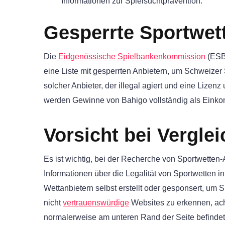
Informationen zur Spielsuchtprävention.
Gesperrte Sportwet
Die
Eidgenössische Spielbankenkommission
(ESBK
eine Liste mit gesperrten Anbietern, um Schweizer 
solcher Anbieter, der illegal agiert und eine Lizenz
werden Gewinne von Bahigo vollständig als Einkom
Vorsicht bei Vergle
Es ist wichtig, bei der Recherche von Sportwetten-A
Informationen über die Legalität von Sportwetten i
Wettanbietern selbst erstellt oder gesponsert, um
nicht
vertrauenswürdige
Websites zu erkennen, ach
normalerweise am unteren Rand der Seite befindet.