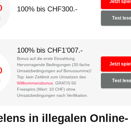
%
Jetzt spie
100% bis CHF300.-
Test les
E
100% bis CHF1'007.-
Bonus auf die erste Einzahlung.
%
Jetzt spie
Hervorragende Bedingungen (30-fache
Umsatzbedingungen auf Bonussumme)!
Top: kein Zeitlimit zum Umsetzen des
Test les
E
Willkommensbonus
. GRATIS 50
Freespins (Wert: 10 CHF) ohne
Umsatzbedingungen nach Verifikation.
lens in illegalen Online-