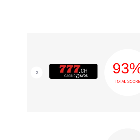
93
2
TOTAL SCOR