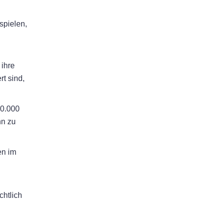
spielen,
 ihre
rt sind,
00.000
nn zu
en im
chtlich